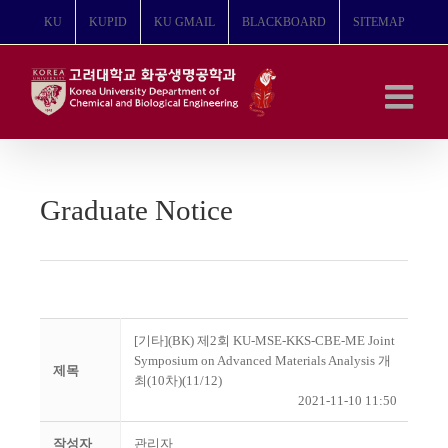
콘
KU
KUPID
KU GMAIL
BLACKBOARD
SITEMAP
텐
츠
로
건
너
뛰
기
Graduate Notice
[기타](BK) 제2회 KU-MSE-KKS-CBE-ME Joint
Symposium on Advanced Materials Analysis 개
제목
최(10차)(11/12)
2021-11-10 11:50
작성자
관리자