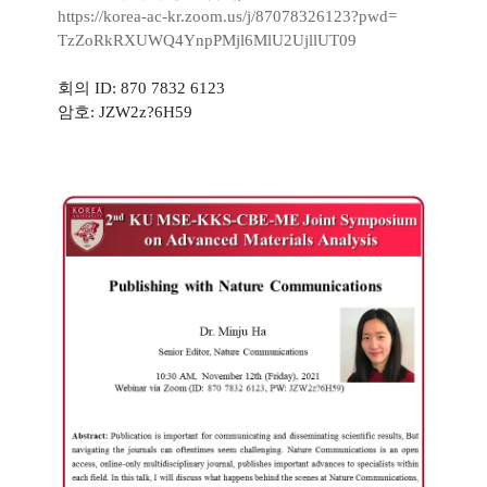
https://korea-ac-kr.zoom.us/j/
87078326123?pwd=
TzZoRkRXUWQ4YnpPMjl6MlU2UjllUT
09
회의 ID:
870 7832 6123
암호:
JZW2z?6H59