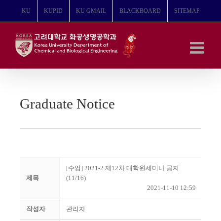
콘
KU
KUPID
KU GMAIL
BLACKBOARD
SITEMAP
텐
츠
로
건
너
뛰
기
Graduate Notice
[수업] 2021-2 제12차 대학원세미나 공지
제목
(11/16)
2021-11-10 12:59
작성자
관리자