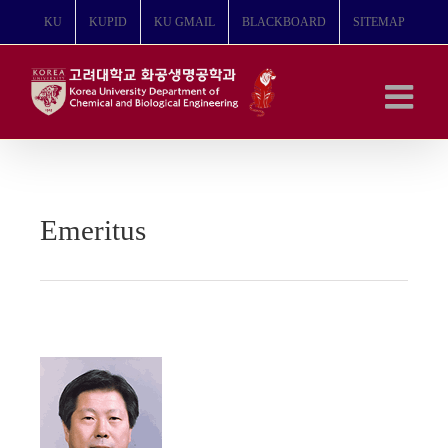
콘
KU
KUPID
KU GMAIL
BLACKBOARD
SITEMAP
텐
츠
로
건
너
뛰
기
Emeritus