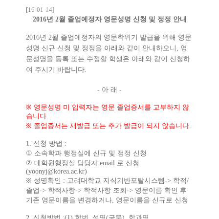
[
16-01-14]
2016년 2월 졸업예정자 영문성명 신청 및 정정 안내
2016
년
2월
졸업예정자의
영문학위기
발급을
위해
영문
성명
신규
신청
및
정정을
아래와
같이
안내하오니
,
영
문성명을
등록
또는
수정할
학생은
아래와
같이
신청하
여
주시기
바랍니다
.
-
아
래
-
※
영문성명
미
입력자는
영문
졸업증서를
교부하지
않
습니다
.
※
졸업증서는
재발급
또는
추가
발급이
되지
않습니다
.
1.
신청
방법
:
①
소속학과 행정실에
신규
및
정정
신청
②
대학원행정실
담당자
email
로
신청
(
yoonyj@korea.ac.kr
)
※
성명확인
:
고려대학교
지식기반포탈시스템
->
학적
/
졸업
->
학적사항
->
학적사항
조회
->
영문이름
확인
후
기존
영문이름을
변경하거나
,
영문이름을
신규로
신청
2.
신청방법
:(1)
학번
,
성명
(
국문
),
학과명