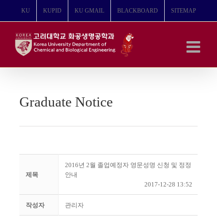
콘
KU
KUPID
KU GMAIL
BLACKBOARD
SITEMAP
텐
츠
로
건
너
뛰
기
Graduate Notice
2016년 2월 졸업예정자 영문성명 신청 및 정정
제목
안내
2017-12-28 13:52
작성자
관리자