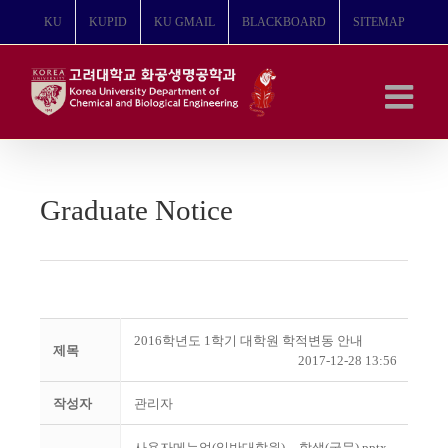
콘
KU
KUPID
KU GMAIL
BLACKBOARD
SITEMAP
텐
츠
로
건
너
뛰
기
Graduate Notice
2016학년도 1학기 대학원 학적변동 안내
제목
2017-12-28 13:56
작성자
관리자
사용자메뉴얼(일반대학원)__학생(국문).pptx