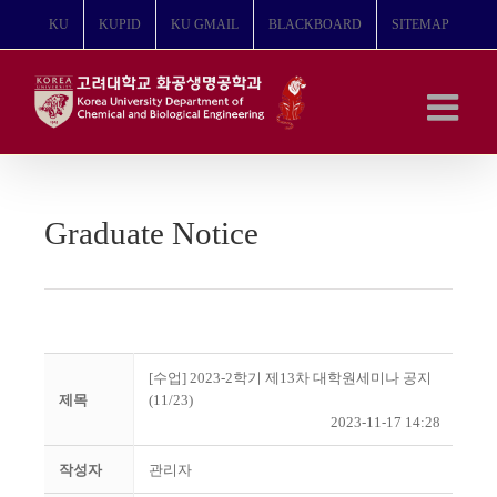
콘
KU
KUPID
KU GMAIL
BLACKBOARD
SITEMAP
텐
츠
로
건
너
뛰
기
Graduate Notice
[수업] 2023-2학기 제13차 대학원세미나 공지
제목
(11/23)
2023-11-17 14:28
작성자
관리자