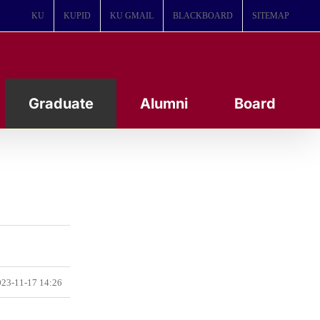
KU
KUPID
KU GMAIL
BLACKBOARD
SITEMAP
Graduate
Alumni
Board
23-11-17 14:26