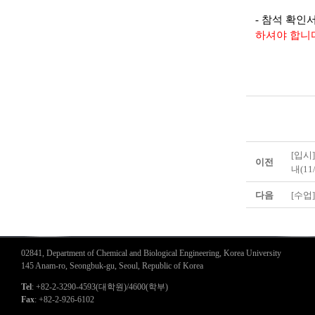
- 참석 확인
하셔야 합니
[입시
이전
내(11/
다음
[수업]
02841, Department of Chemical and Biological Engineering, Korea University
145 Anam-ro, Seongbuk-gu, Seoul, Republic of Korea
Tel
: +82-2-3290-4593(대학원)/4600(학부)
Fax
: +82-2-926-6102