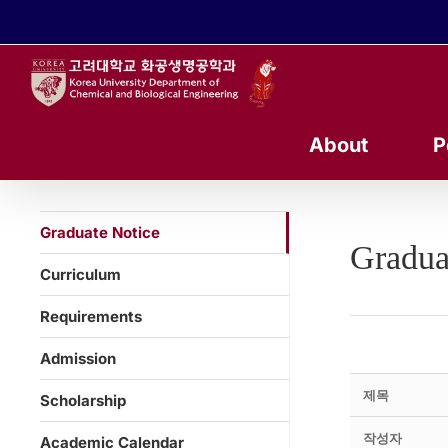
콘
텐
츠
로
건
너
About
P
뛰
기
Graduate Notice
Gradua
Curriculum
Requirements
Admission
제목
Scholarship
작성자
Academic Calendar