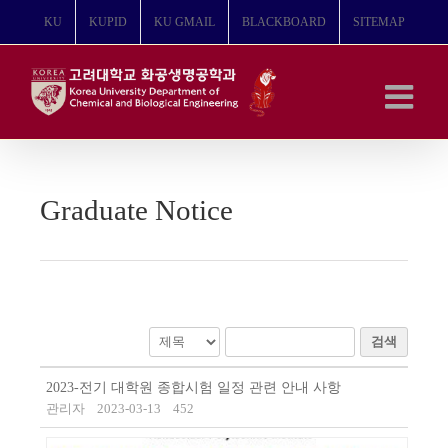
콘
KU
KUPID
KU GMAIL
BLACKBOARD
SITEMAP
텐
츠
로
건
너
뛰
기
Graduate Notice
검색
2023-전기 대학원 종합시험 일정 관련 안내 사항
관리자
2023-03-13
452