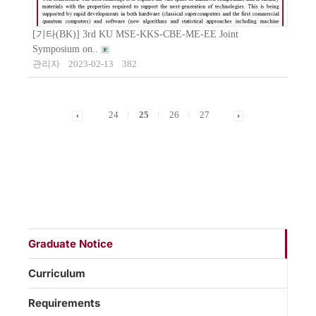
[기타(BK)] 3rd KU MSE-KKS-CBE-ME-EE Joint
Symposium on..
관리자
2023-02-13
382
24
25
26
27
Graduate Notice
Curriculum
Requirements