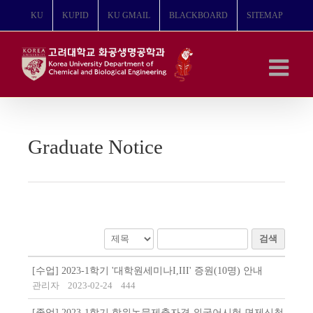
콘
KU
KUPID
KU GMAIL
BLACKBOARD
SITEMAP
텐
츠
로
건
너
뛰
기
Graduate Notice
검색
[수업] 2023-1학기 '대학원세미나I,III' 증원(10명) 안내
관리자
2023-02-24
444
[졸업] 2023-1학기 학위논문제출자격 외국어시험 면제신청