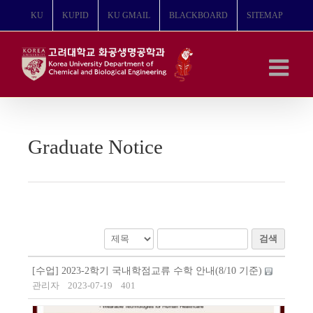
콘
KU
KUPID
KU GMAIL
BLACKBOARD
SITEMAP
텐
츠
로
건
너
뛰
기
Graduate Notice
검색
[수업] 2023-2학기 국내학점교류 수학 안내(8/10 기준)
관리자
2023-07-19
401