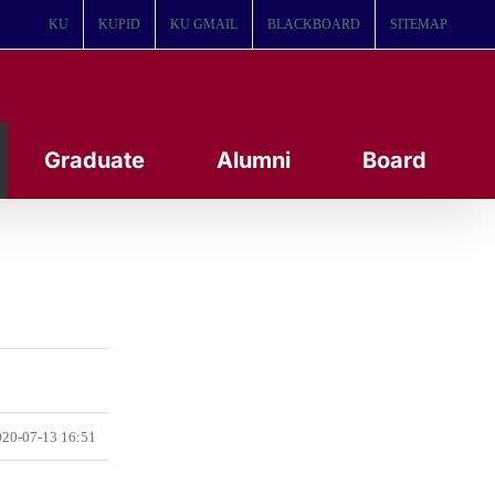
KU
KUPID
KU GMAIL
BLACKBOARD
SITEMAP
Graduate
Alumni
Board
20-07-13 16:51