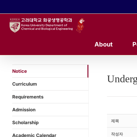
콘
텐
츠
로
건
너
About
P
뛰
기
Notice
Underg
Curriculum
Requirements
Admission
제목
Scholarship
작성자
Academic Calendar