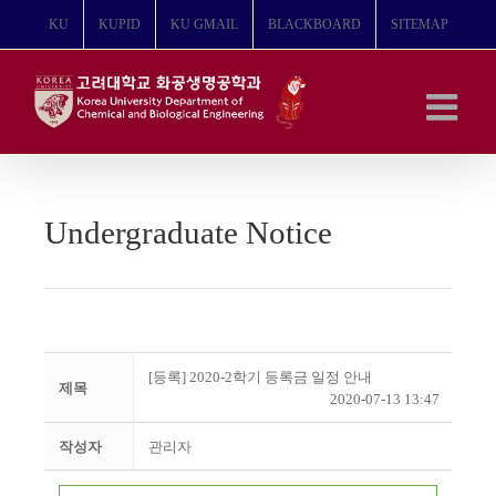
콘
KU
KUPID
KU GMAIL
BLACKBOARD
SITEMAP
텐
츠
로
건
너
뛰
기
Undergraduate Notice
[등록] 2020-2학기 등록금 일정 안내
제목
2020-07-13 13:47
작성자
관리자