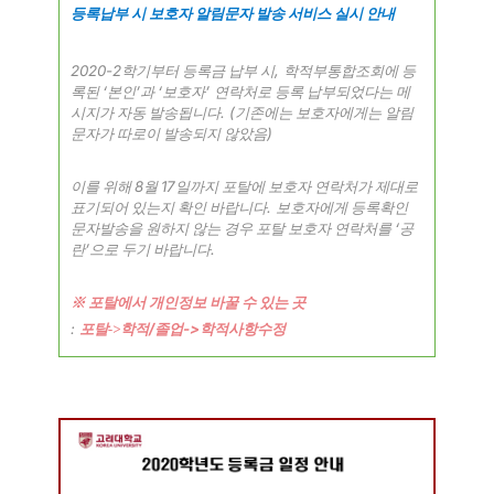
등록납부 시 보호자 알림문자 발송 서비스 실시 안내
2020-2
,
학기부터 등록금 납부 시
학적부통합조회에 등
‘
’
‘
’
록된
본인
과
보호자
연락처로 등록 납부되었다는 메
. (
시지가 자동 발송됩니다
기존에는 보호자에게는 알림
)
문자가 따로이 발송되지 않았음
8
17
이를 위해
월
일까지 포탈에 보호자 연락처가 제대로
.
표기되어 있는지 확인 바랍니다
보호자에게 등록확인
‘
문자발송을 원하지 않는 경우 포탈 보호자 연락처를
공
’
.
란
으로 두기 바랍니다
※
포탈에서 개인정보 바꿀 수 있는 곳
:
학적
/
->
포탈->
졸업
학적사항수정