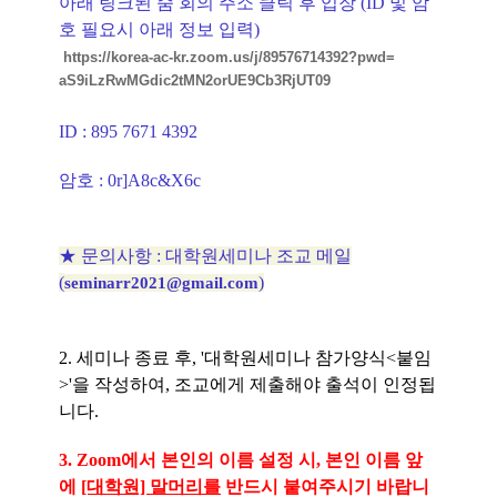
아래 링크된 줌 회의 주소 클릭 후 입장 (ID 및 암
호 필요시 아래 정보 입력)
https://korea-ac-kr.zoom.us/j/
89576714392?pwd=
aS9iLzRwMGdic2tMN2orUE9Cb3RjUT
09
ID : 895 7671 4392
암호
: 0r]A8c&X6c
★ 문의사항 : 대학원세미나 조교 메일
(
)
seminarr2021@gmail.com
2.
세미나 종료 후, '대학원세미나 참가양식<붙임
>'을 작성하여, 조교에게 제출해야 출석이 인정됩
니다.
3. Zoom에서 본인의 이름 설정 시, 본인 이름 앞
에
[대학원] 말머리를
반드시 붙여주시기 바랍니