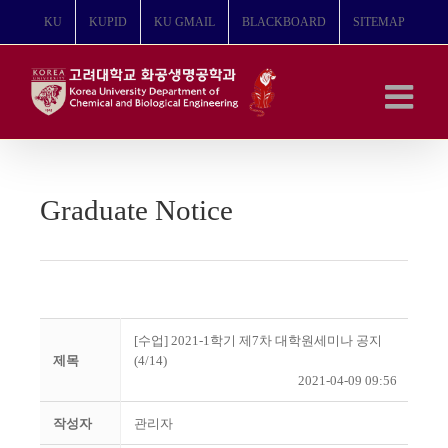
콘
KU
KUPID
KU GMAIL
BLACKBOARD
SITEMAP
텐
츠
로
건
너
뛰
기
Graduate Notice
[수업] 2021-1학기 제7차 대학원세미나 공지
제목
(4/14)
2021-04-09 09:56
작성자
관리자