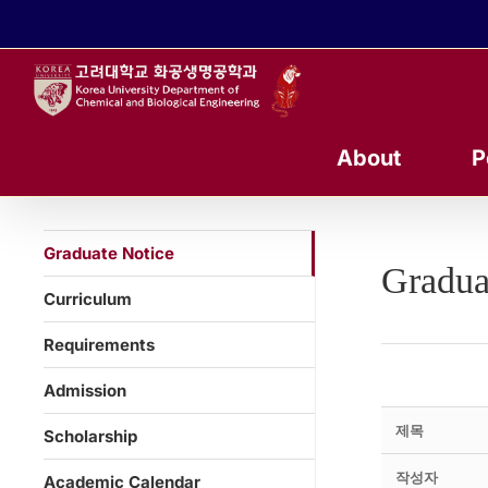
콘
텐
츠
로
건
너
About
P
뛰
기
Graduate Notice
Gradua
Curriculum
Requirements
Admission
제목
Scholarship
작성자
Academic Calendar