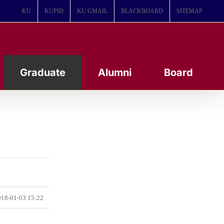
KU
KUPID
KU GMAIL
BLACKBOARD
SITEMAP
Graduate
Alumni
Board
18-01-03 15:22