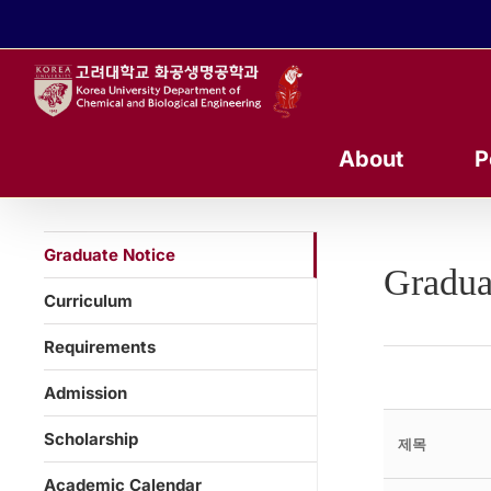
콘
텐
츠
로
건
너
About
P
뛰
기
Graduate Notice
Gradua
Curriculum
Requirements
Admission
Scholarship
제목
Academic Calendar