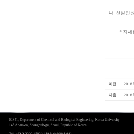
나. 선발인원
* 자세한 
이전
201
다음
201
02841, Department of Chemical and Biological Engineering, Korea University
145 Anam-ro, Seongbuk-gu, Seoul, Republic of Korea
Tel
: +82-2-3290-4593(대학원)/4600(학부)