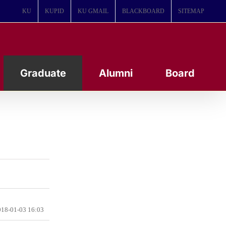
KU
KUPID
KU GMAIL
BLACKBOARD
SITEMAP
Graduate
Alumni
Board
18-01-03 16:03