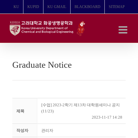
콘
KU
KUPID
KU GMAIL
BLACKBOARD
SITEMAP
텐
츠
로
건
너
뛰
기
Graduate Notice
[수업] 2023-2학기 제13차 대학원세미나 공지
제목
(11/23)
2023-11-17 14:28
작성자
관리자