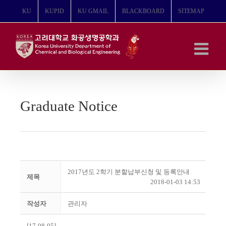
콘
KU
KUPID
KU GMAIL
BLACKBOARD
SITEMAP
텐
츠
로
건
너
뛰
기
Graduate Notice
2017년도 2학기 분할납부신청 및 등록안내
제목
2018-01-03 14:53
작성자
관리자
[17-08-05]