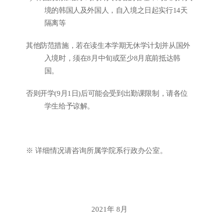
境的韩国人及外国人
，
自入境之日起实行
14
天
隔离等
其他防范措施
，
若在读生本学期无休学计划并从国外
入境时
，
须在
8
月中旬或至少
8
月底前抵达韩
国
。
否则开学
(9
月
1
日
)
后可能会受到出勤课限制
，
请各位
学生给予谅解
。
※
详细情况请咨询所属学院系行政办公室
。
2021
年
8
月