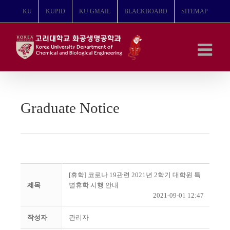
콘
KU
KUPID
KU GMAIL
BLACKBOARD
SITEMAP
텐
츠
로
건
너
뛰
기
Graduate Notice
[휴학] 코로나 19관련 2021년 2학기 대학원 특
제목
별휴학 시행 안내
2021-09-01 12:47
작성자
관리자