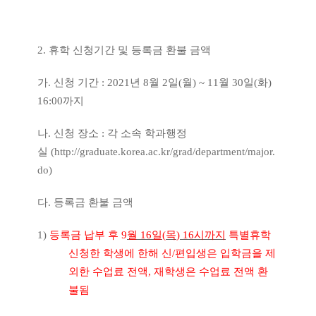
2.
휴학 신청기간 및 등록금 환불 금액
가
.
신청 기간
: 2021
년
8
월
2
일
(
월
) ~ 11
월
30
일
(
화
)
16:00
까지
나
.
신청 장소
:
각 소속 학과행정
실
(
http://graduate.korea.ac.kr/grad/department/major.
do)
다
.
등록금 환불 금액
1)
등록금 납부 후
9
월
16
일
(
목
) 16
시까지
특별휴학
신청한 학생에 한해 신
/
편입생은 입학금을 제
외한 수업료 전액
,
재학생은 수업료 전액 환
불됨