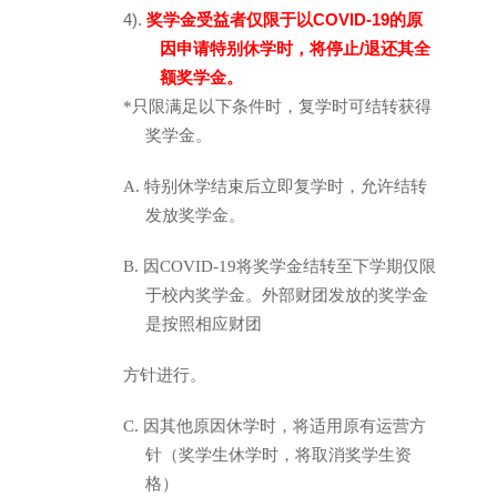
4).
COVID-19
奖学金受益者仅限
于以
的原
/
因
申请特别休学时
，
将停止
退还其全
额奖学金
。
*
只限满足以下条件时
，
复学时可结转获得
奖学金
。
A.
特别休学结束后立即复学时
，
允许结转
发放奖学金
。
B.
因
COVID-19
将奖学金结转至下学期仅限
于校内奖学金
。
外部财团发放的奖学金
是按照相应财团
方针进行
。
C.
因其他原因休学时
，
将适用原有运营方
针
（
奖学生休学时
，
将取消奖学生资
格
）