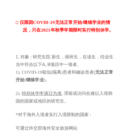
□
仅限因
COVID-19
无法正常开始
/
继续学业的情
况
，
只在
2021
年秋季学期限时实行特别休学
。
1.
:
对象
研究生院 新生
，
插班生
，
在读生
，
结业生
A, B
当中符合以下
项目中一项者
。
1). COVID-19
疑似
(
隔离
)
患者和确诊患者
(
无法正常
开始
/
继续学业
)
。
2).
特别休学申请日为准
,
滞留或访问在难以入境韩
国的国家或地区的研究生
。
*
对于海外入境者实行入境限制的国家
:
可通过外交部海外安全旅游网站