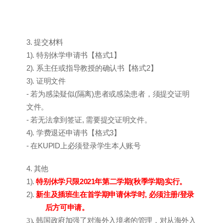
3.
提交材料
1).
1
特别休学申请书
【
格式
】
2).
2
系主任或指导教授的确认书
【
格式
】
3).
证明文件
-
(
)
若为感染疑似
隔离
患者或感染患者
，
须提交证明
文件
。
-
,
若无法拿到签证
需要提交证明文件
。
4).
3
学费退还申请书
【
格式
】
-
KUPID
在
上必须登录学生本人账号
4.
其他
1).
2021
(
)
特别休学只限
年第二学期
秋季学期
实行
。
2).
,
/
新生及插班生
在首学期
申请休学
时
必须
注册
登录
后方可申请
。
.
3)
韩国政府加强了对海外入境者的管理
，
对从海外入