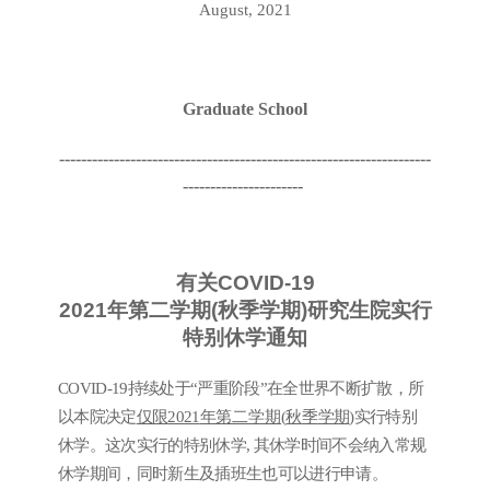
August, 2021
Graduate School
--------------------------------------------------------------------
----------------------
有关
COVID-19
2021
年第二学期
(
秋季学期
)
研究生院实行
特别休学通知
COVID-19
持续处于
“
严重阶段
”
在全世界不断扩散
，
所
以本院决定
仅限
2021
年
第二学期
(
秋
季
学期
)
实行特别
休学
。
这次实行的特别休学
,
其休学时间不会纳入常规
休学期间
，
同时新生及插班生也可以进行申请
。