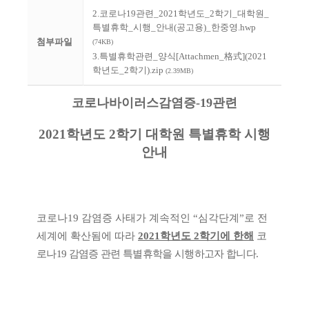
2.코로나19관련_2021학년도_2학기_대학원_
특별휴학_시행_안내(공고용)_한중영.hwp
첨부파일
(74KB)
3.특별휴학관련_양식[Attachmen_格式](2021
학년도_2학기).zip
(2.39MB)
코로나바이러스감염증
-19
관련
2021
학년도
2
학기 대학원 특별휴학 시행
안내
코로나
19
감염증 사태가 계속적인
“
심각단계
”
로 전
세계에 확산됨에 따라
2021
학년도
2
학기에 한해
코
로나
19
감염증 관련 특별휴학을 시행하고자 합니다
.