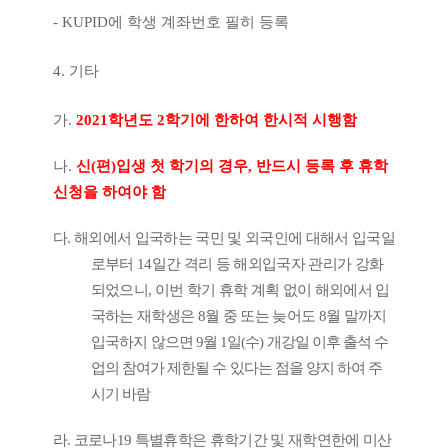
- KUPID
에 학생 계좌번호 필히 등록
4.
기타
가
.
2021
학년도
2
학기에 한하여 한시적 시행함
나
.
신
(
편
)
입생 첫 학기의 경우
,
반드시 등록 후 휴학
신청을 하여야 함
다
.
해외에서 입국하는 국민 및 외국인에 대해서 입국일
로부터
14
일간 격리 등 해외입국자 관리가 강화
되었으니
,
이번 학기 휴학 계획 없이 해외에서 입
국하는 재학생은
8
월 중 또는 늦어도
8
월 말까지
입국
하지 않으면
9
월
1
일
(
수
)
개강일 이후 출석 수
업의 참여가 제한될 수 있다는 점을 양지 하여 주
시기 바람
라
.
코로나
19
특별휴학은 휴학기간 및 재학연한에 미산