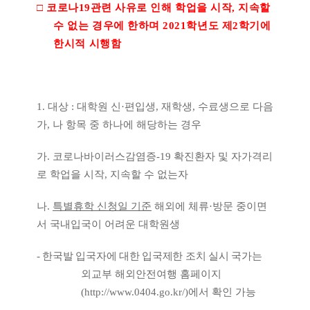
□
코로나
19
관련 사유로 인해 학업을 시작
,
지속할
수 없는 경우에 한하며
2021
학년도 제
2
학기에
한시적 시행함
1.
대상
:
대학원 신
·
편입생
,
재학생
,
수료생으로 다음
가
,
나 항목 중 하나에 해당하는 경우
가
.
코로나바이러스감염증
-19
확진환자 및 자가격리
로 학업을 시작
,
지속할 수 없는자
나
.
특별휴학 신청일 기준
해외에 체류
·
방문 중이면
서 국내입국이 어려운 대학원생
-
한국발 입국자에 대한 입국제한 조치 실시 국가
는
외교부 해외안전여행 홈페이지
(
http://www.0404.go.kr/)
에서 확인 가능