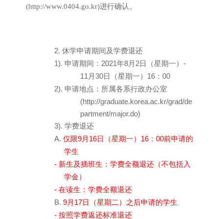
(
http://www.0404.go.kr)
进行确认
。
2.
休学申请期间及学费退还
1).
2021
8
2
-
申请期间
：
年
月
日
（
星期一
）
11
30
16
00
月
日
（
星期一
）
：
2).
申请地点
：
所属各系行政办公室
(
http://graduate.korea.ac.kr/grad/de
partment/major.do
)
3).
学费退还
A.
9
16
16
00
仅限
月
日
（
星期一
）
：
前申请的
学生
-
新生及插班生
：
学费全额退还
（
不包括入
学金
）
-
在读生
：
学费全额退还
B.
9
17
月
日
（
星期二
）
之后申请的学生
-
按照学费返还标准退还