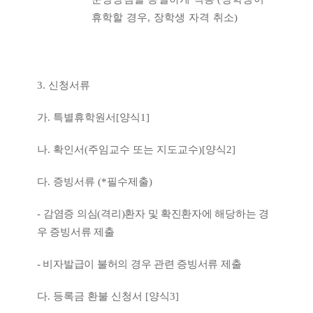
휴학할 경우
,
장학생 자격 취소
)
3.
신청서류
가
.
특별휴학원서
[
양식
1]
나
.
확인서
(
주임교수 또는 지도교수
)[
양식
2]
다
.
증빙서류
(*
필수제출
)
-
감염증 의심
(
격리
)
환자 및 확진환자에 해당하는 경
우 증빙서류 제출
-
비자발급이 불허의 경우 관련 증빙서류 제출
다
.
등록금 환불 신청서
[
양식
3]