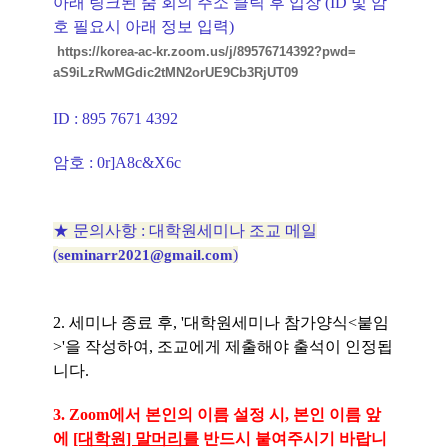
아래 링크된 줌 회의 주소 클릭 후 입장 (ID 및 암
호 필요시 아래 정보 입력)
https://korea-ac-kr.zoom.us/j/
89576714392?pwd=
aS9iLzRwMGdic2tMN2orUE9Cb3RjUT
09
ID : 895 7671 4392
암호
: 0r]A8c&X6c
★ 문의사항 : 대학원세미나 조교 메일
(
)
seminarr2021@gmail.com
2.
세미나 종료 후, '대학원세미나 참가양식<붙임
>'을 작성하여, 조교에게 제출해야 출석이 인정됩
니다.
3. Zoom에서 본인의 이름 설정 시, 본인 이름 앞
에
[대학원] 말머리를
반드시 붙여주시기 바랍니