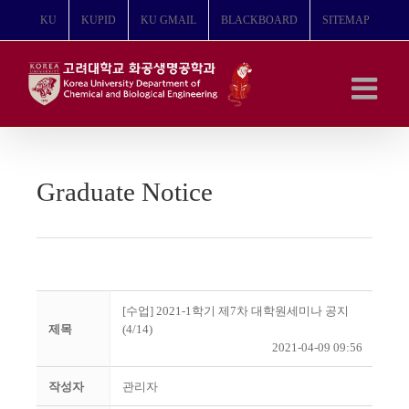
콘
KU
KUPID
KU GMAIL
BLACKBOARD
SITEMAP
텐
츠
로
건
너
뛰
기
Graduate Notice
[수업] 2021-1학기 제7차 대학원세미나 공지
제목
(4/14)
2021-04-09 09:56
작성자
관리자