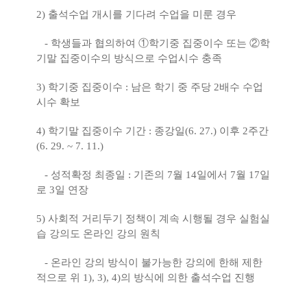
2)
출석수업 개시를 기다려 수업을 미룬 경우
-
학생들과 협의하여
①
학기중 집중이수 또는
②
학
기말 집중이수의 방식으로 수업시수 충족
3)
학기중 집중이수
:
남은 학기 중 주당
2
배수 수업
시수 확보
4)
학기말 집중이수 기간
:
종강일
(6. 27.)
이후
2
주간
(6. 29. ~ 7. 11.)
-
성적확정 최종일
:
기존의
7
월
14
일에서
7
월
17
일
로
3
일 연장
5)
사회적 거리두기 정책이 계속 시행될 경우 실험실
습 강의도 온라인 강의 원칙
-
온라인 강의 방식이 불가능한 강의에 한해 제한
적으로 위
1), 3), 4)
의 방식에 의한
출석수업 진행