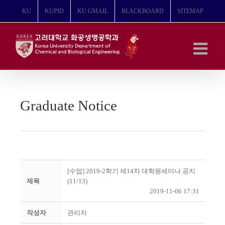
콘
KU
KUPID
KU GMAIL
BLACKBOARD
SITEMAP
텐
츠
로
건
너
뛰
기
Graduate Notice
[수업] 2019-2학기 제14차 대학원세미나 공지
제목
(11/13)
2019-11-06 17:31
작성자
관리자