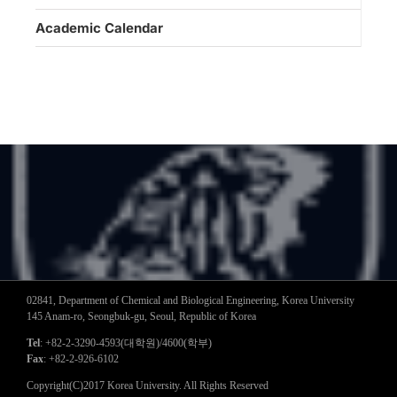
Academic Calendar
02841, Department of Chemical and Biological Engineering, Korea University
145 Anam-ro, Seongbuk-gu, Seoul, Republic of Korea
Tel
: +82-2-3290-4593(대학원)/4600(학부)
Fax
: +82-2-926-6102
Copyright(C)2017 Korea University. All Rights Reserved