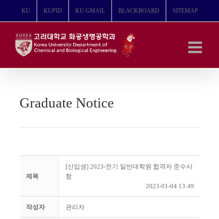
콘
KU
KUPID
KU GMAIL
BLACKBOARD
SITEMAP
텐
츠
로
건
너
뛰
기
Graduate Notice
[신입생] 2023-전기 일반대학원 합격자 준수사
제목
항
2023-01-04 13:49
작성자
관리자