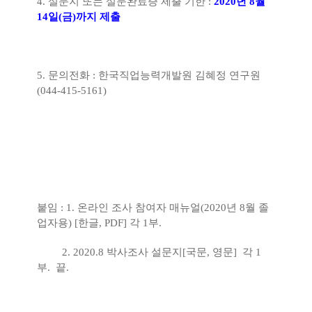
4.
설문지 또는 설문완료증 제출 기한
:
2020
년
8
월
14
일
(
금
)
까지 제출
5.
문의전화
:
한국직업능력개발원 김혜정 연구원
(044-415-5161)
붙임
: 1.
온라인 조사 참여자 매뉴얼
(2020
년
8
월 졸
업자용
) [한글, PDF] 각 1
부
.
2
. 2020.8
박사조사 설문지
[
국문, 영문
] 각 1
부
. 끝.