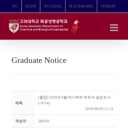
콘
KU
KUPID
KU GMAIL
BLACKBOARD
SITEMAP
텐
츠
로
건
너
뛰
기
Graduate Notice
[졸업] 2020년 8월 박사학위 취득자 설문조사
제목
(~8/14)
2020-06-05 11:52
작성자
관리자