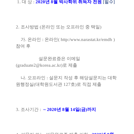
1.
대 상
:
2020
년
8
월 박사학위 취득자 전원
[
필수
]
2.
조사방법
(
온라인 또는 오프라인 중 택일
)
가
.
온라인
:
온라인
( http:/
www.narastat.kr/emdh
)
참여 후
설문완료증은 이메일
(graduate2@korea.ac.kr)
로 제출
나
.
오프라인
:
설문지 작성 후 해당설문지는 대학
원행정실
(
대학원도서관
127
호
)
로 직접 제출
3.
조사기간
:
~ 2020
년
8
월
14
일
(
금
)
까지