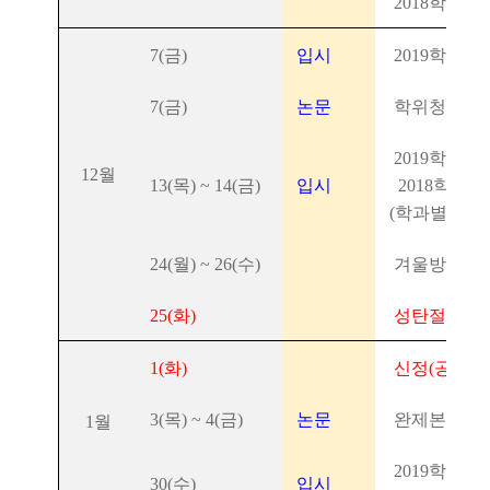
2018학년
7(금)
입시
2019학년도
7(금)
논문
학위청구논문
2019학년도
12월
13(목) ~ 14(금)
입시
2018학년
(학과별)
24(월) ~ 26(수)
겨울방학 시
25(화)
성탄절(공휴
1(화)
신정(공휴일
3(목) ~ 4(금)
논문
완제본 논문
1월
2019학년도
30(수)
입시