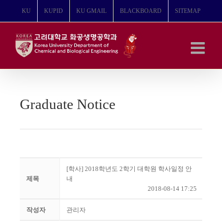
콘
KU
KUPID
KU GMAIL
BLACKBOARD
SITEMAP
텐
츠
로
건
너
뛰
기
Graduate Notice
[학사] 2018학년도 2학기 대학원 학사일정 안
제목
내
2018-08-14 17:25
작성자
관리자