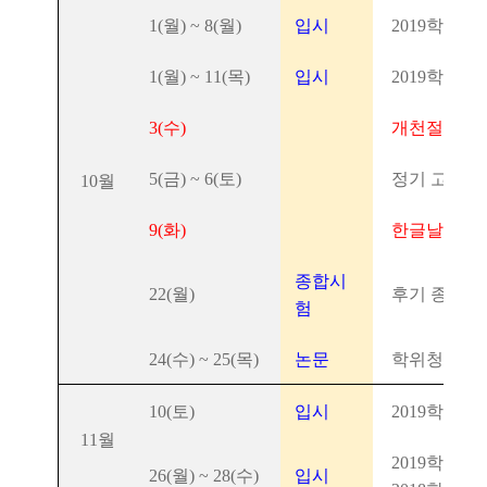
1(월) ~ 8(월)
입시
2019학년도
1(월) ~ 11(목)
입시
2019학년도
3(수)
개천절(공휴
5(금) ~ 6(토)
정기 고연전(
10월
9(화)
한글날(공휴
종합시
22(월)
후기 종합시
험
24(수) ~ 25(목)
논문
학위청구논문
10(토)
입시
2019학년도
11월
2019학년도
26(월) ~ 28(수)
입시