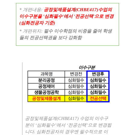
* 개편내용:
공정및제품설계(CHBE417)수업의
이수구분을 '심화필수'에서 '전공선택'으로 변경
(심화전공자 기준)
* 개편위지:
필수 이수학점의 비중을 줄여 학생
들의 전공선택권을 보다 강화함
공정및제품설계
(CHBE417)
수업의 이수구
분이
‘
심화필수
’
에서
‘
전공선택
’
으로 변경됩
니다
.
심화전공자의 경우엔 필수적으로 이