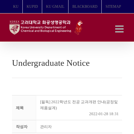
콘
KU
KUPID
KU GMAIL
BLACKBOARD
SITEMAP
텐
츠
로
건
너
뛰
기
Undergraduate Notice
[필독] 2022학년도 전공 교과개편 안내(공정및
제목
제품설계)
2022-01-28 18:31
작성자
관리자