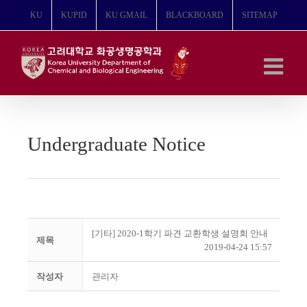
콘
KU
KUPID
KU GMAIL
BLACKBOARD
SITEMAP
텐
츠
로
건
너
뛰
기
Undergraduate Notice
[기타] 2020-1학기 파견 교환학생 설명회 안내
제목
2019-04-24 15:57
작성자
관리자