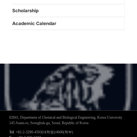
Scholarship
Academic Calendar
02841, Department of Chemical and Biological Engineering, Korea University
145 Anam-ro, Seongbuk-gu, Seoul, Republic of Korea
Tel
: +82-2-3290-4593(대학원)/4600(학부)