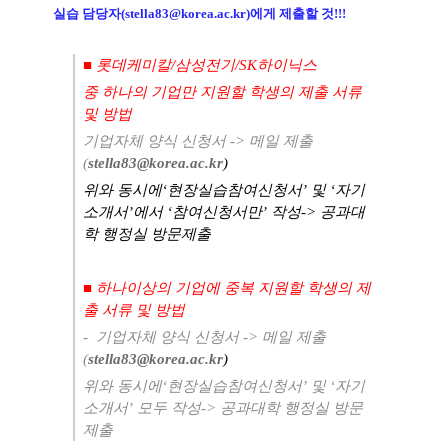
실습 담당자
(stella83@korea.ac.kr)
에게 제출할 것
!!!
■ 롯데케미칼
/
삼성전기
/SK
하이닉스
중 하나의 기업만 지원할 학생의 제출 서류
및 방법
기업자체 양식 신청서
->
메일 제출
(
stella83@korea.ac.kr
)
위와 동시에‘
현장실습참여신청서
’
및
‘
자기
소개서
’
에서
‘
참여신청서만
’
작성
->
공과대
학 행정실 방문제출
■ 하나이상의 기업에 중복 지원할 학생의 제
출 서류 및 방법
-
기업자체 양식 신청서
->
메일 제출
(
stella83@korea.ac.kr
)
위와 동시에‘
현장실습참여신청서
’
및
‘
자기
소개서
’
모두 작성
->
공과대학 행정실 방문
제출