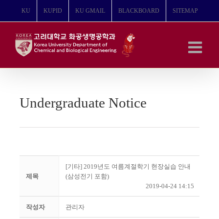
콘
KU
KUPID
KU GMAIL
BLACKBOARD
SITEMAP
텐
츠
로
건
너
뛰
기
Undergraduate Notice
[기타] 2019년도 여름계절학기 현장실습 안내
제목
(삼성전기 포함)
2019-04-24 14:15
작성자
관리자