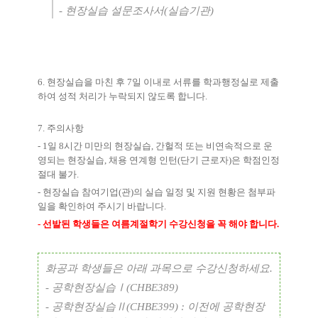
-
현장실습 설문조사서
(
실습기관
)
6.
현장실습을 마친 후
7
일 이내로 서류를 학과행정실로 제출
하여 성적 처리가 누락되지 않도록 합니다
.
7.
주의사항
- 1
일
8
시간 미만의 현장실습
,
간헐적 또는 비연속적으로 운
영되는 현장실습
,
채용 연계형 인턴
(
단기 근로자
)
은 학점인정
절대 불가
.
-
현장실습 참여기업
(
관
)
의 실습 일정 및 지원 현황은 첨부파
일을 확인하여 주시기 바랍니다
.
-
선발된 학생들은 여름계절학기 수강신청을 꼭 해야 합니다
.
화공과 학생들은 아래 과목으로 수강신청하세요
.
-
공학현장실습
Ⅰ
(CHBE389)
-
공학현장실습
Ⅱ
(CHBE399) :
이전에 공학현장