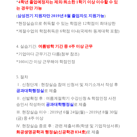
*
4
학년 졸업예정자는 제외
/
최소한
1
학기 이상 이수할 수 있
는 경우만 가능
(
삼성전기 지원자만
2019
년
8
월 졸업자도 지원가능
)
*
현장실습으로 취득할 수 있는 학점은
12
학점이 최대상한
*
계절수업의 학점취득은
6
학점 이내
(
국제하
·
동계대학 포함
)
4.
실습기간
:
여름방학 기간 중
4
주 이상 근무
*
기업마다 근무기간 다름
(
첨부 참조
)
*160
시간 이상 근무해야 학점인정
5.
절차
Ⅰ
.
신청단계
:
현장실습 참여 신청서 및 자기소개서 작성 후
공과대학행정실
로 제출
Ⅱ
.
선발확정 후
:
여름계절학기 수강신청
&
학점인정 사전
승인서 작성하여
공과대학행정실
로 제출
Ⅲ
.
현장실습 이수
: 2019
년
6
월
24
일
(
월
) ~ 2019
년
8
월
30
일
(
금
)
중
4
주 이상
Ⅳ
.
현장실습 종료 후
:
관련 제출서류
(
학생 및 기업작성서류
)
화공생명공학과 행정실
(
신공학관
834
호
)
로 제출