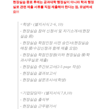
현장실습 종료 후에는 공과대학 행정실이 아니라 학과 행정
실로 관련 제출 서류를 직접 제출해야 한다는 점
,
유념하세
요
!!!
<
학생
> (
별지서식
2~6, 10)
-
현장실습 참여 신청서 및 자기소개서
(
현장
실습
前
)
-
현장실습 학점인정 사전 승인서
(
현장실습
매칭
後
/
수강신청과 함께 제출 요망
)
-
현장실습 학점인정원
(
이하 현장실습
後
/
학
과사무실로 제출
)
-
현장실습 주간보고서
(2-5 page
작성
)
-
현장실습 결과보고서
-
현장실습 설문조사서
(
학생
)
<
기업담당자
> (
별지서식
7,8,10)
-
현장실습 출석부
-
현장실습 근무평가서