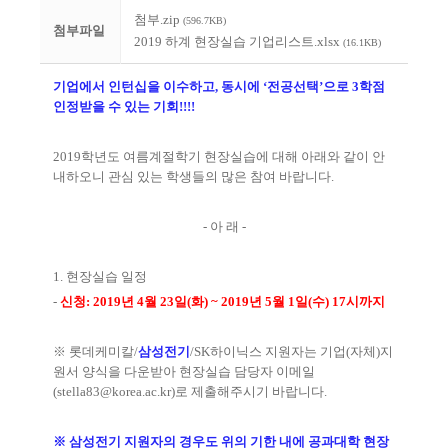
첨부.zip
(596.7KB)
첨부파일
2019 하계 현장실습 기업리스트.xlsx
(16.1KB)
기업에서 인턴십을 이수하고, 동시에
‘
전공선택
’
으로
3
학점
인정받을 수 있는 기회
!!!!
2019
학년도 여름계절학기 현장실습에 대해 아래와 같이 안
내하오니 관심 있는 학생들의 많은 참여 바랍니다
.
-
아 래
-
1.
현장실습 일정
-
신청
: 2019
년
4
월
23
일
(
화
) ~ 2019
년
5
월
1
일
(
수
) 17
시까지
※
롯데케미칼
/
삼성전기
/SK
하이닉스 지원자는 기업
(
자체
)
지
원서 양식을 다운받아 현장실습 담당자 이메일
(stella83@korea.ac.kr)
로 제출해주시기 바랍니다
.
※
삼성전기 지원자의 경우도 위의 기한 내에 공과대학 현장