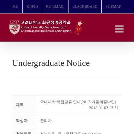
콘
KU
KUPID
KU GMAIL
BLACKBOARD
SITEMAP
텐
츠
로
건
너
뛰
기
Undergraduate Notice
국내대학 학점교류 안내(2017-겨울계절수업)
제목
2018-01-03 15:51
작성자
관리자
첨부파일
첨부파일_국내학점교류.zip