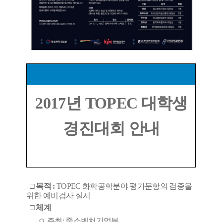
2017
년
TOPEC
대학생
경진대회 안내
□
목적 :
TOPEC
화학공학분야 평가문항의 검증을
위한 예비검사 실시
□
체계
ㅇ
주최
:
중소벤처기업부