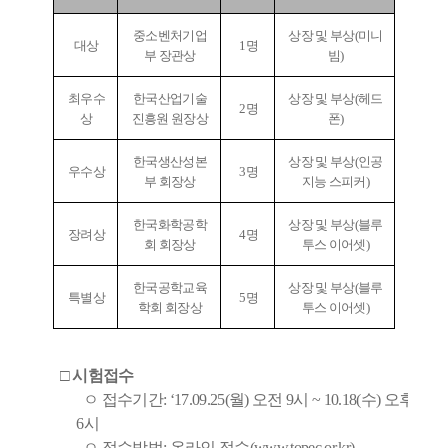
중소벤처기업
상장 및 부상
(
미니
대상
1
명
부 장관상
빔
)
최우수
한국산업기술
상장 및 부상
(
헤드
2
명
상
진흥원 원장상
폰
)
한국생산성본
상장 및 부상
(
인공
우수상
3
명
부 회장상
지능 스피커
)
한국화학공학
상장 및 부상
(
블루
장려상
4
명
회 회장상
투스 이어셋
)
한국공학교육
상장 및 부상
(
블루
특별상
5
명
학회 회장상
투스 이어셋
)
□ 시험접수
ㅇ
접수기간
: ‘17.09.25(
월
)
오전
9
시
~ 10.18(
수
)
오후
6
시
ㅇ
접수방법
:
온라인 접수
(
www.topec.or.kr)