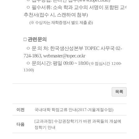
ㅇ
필수서류
:
소속 학과 교수의 서명이 포함된 교수
추천서
(
접수 시
,
스캔하여 첨부
)
(
※
수상자는 재학증명서 별도 제출 必)
□ 관련문의
ㅇ
문 의 처
:
한국생산성본부
TOPEC
사무국
02-
724-1863,
webmaster@topec.or.kr
ㅇ
문의시간
:
평일
09:00 ~ 18:00
(
※
점심시간 12:00-
13:00)
목록
이전
국내대학 학점교류 안내(2017-겨울계절수업)
[교과과정] 수강권장학기가 바뀐 과목들의 개설예
다음
정학기 안내