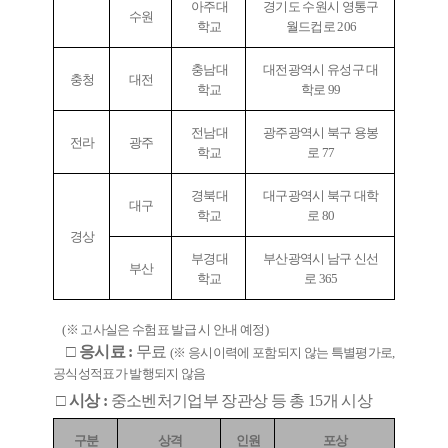
아주대
경기도 수원시 영통구
수원
학교
월드컵로
206
충남대
대전광역시 유성구 대
충청
대전
학교
학로
99
전남대
광주광역시 북구 용봉
전라
광주
학교
로
77
경북대
대구광역시 북구 대학
대구
학교
로
80
경상
부경대
부산광역시 남구 신선
부산
학교
로
365
(
※
고사실은 수험표 발급 시 안내 예정
)
□ 응시료 :
무료
(
※
응시이력에 포함되지 않는 특별평가로
,
공식성적표가 발행되지 않음
□
시상 :
중소벤처기업부 장관상 등 총
15
개 시상
구분
상격
인원
포상