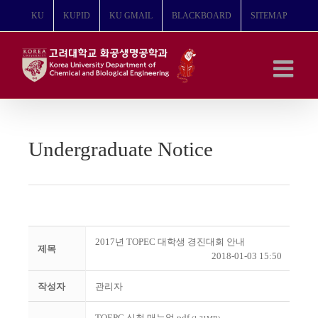
콘
KU
KUPID
KU GMAIL
BLACKBOARD
SITEMAP
텐
츠
로
건
너
뛰
기
Undergraduate Notice
2017년 TOPEC 대학생 경진대회 안내
제목
2018-01-03 15:50
작성자
관리자
TOEPC 신청 매뉴얼.pdf