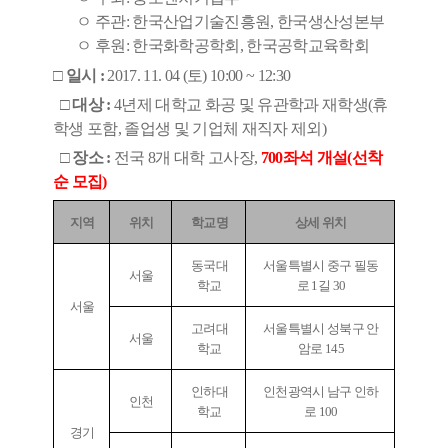
ㅇ
주관
:
한국산업기술진흥원
,
한국생산성본부
ㅇ
후원
:
한국화학공학회
,
한국공학교육학회
□ 일시 :
2017. 11. 04 (
토
) 10:00 ~ 12:30
□ 대상 :
4
년제 대학교 화공 및 유관학과 재학생
(
휴
학생 포함
,
졸업생 및 기업체 재직자 제외
)
□
장소 :
전국
8
개 대학 고사장
,
700
좌석 개설
(
선착
순 모집
)
지역
위치
학교명
상세 위치
동국대
서울특별시 중구 필동
서울
학교
로
1
길
30
서울
고려대
서울특별시 성북구 안
서울
학교
암로
145
인하대
인천광역시 남구 인하
인천
학교
로
100
경기