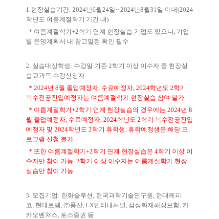
1.
현장실습기간
: 2024
년
6
월
24
일
~ 2024
년
8
월
31
일 이내
(2024
학년도 여름계절학기 기간 내
)
*
여름계절학기
+2
학기 연계 현장실습 기업도 있으니
,
기업
별 운영계획서 내 참고일정 확인 필수
2.
실습대상학생
:
수강일 기준
2
학기 이상 이수자 중 현장실
습교과목 수강신청자
* 2024
년
8
월 졸업예정자
,
수료예정자
, 2024
학년도
2
학기
복수전공진입예정자는 여름계절학기 현장실습 참여 불가
*
여름계절학기
+2
학기 연계 현장실습의 경우에는
2024
년
8
월 졸업예정자
,
수료예정자
, 2024
학년도
2
학기 복수전공진입
예정자 및
2024
학년도
2
학기 휴학생
,
휴학예정생은 해당 프
로그램 신청 불가
.
*
또한 여름계절학기
+2
학기 연계 현장실습은
4
학기 이상 이
수자만 참여 가능
. 2
학기 이상 이수자는 여름계절학기 현장
실습만 참여 가능
3.
모집기업
:
한화솔루션
,
한국과학기술연구원
,
현대케피
코
,
현대로템
,
㈜
풍산
, LX
인터내셔널
,
삼성화재해상보험
,
카
카오벤쳐스
,
토스증권 등