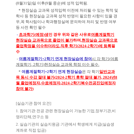
(8
월
31
일
)
일 이후
(9
월 중순
)
에 성적 입력됨
.
*
현장실습 교과목 성적입력 이전에 처리될 수 있는 학적 및
학사 등 현장실습 교과목 성적 반영이 필요한 사항이 있을 경
우
,
꼭 학사팀이나 학과행정실에 문의하여 처리 및 반영 여부
등 사전 확인 필수
-
초과학기
(
예정
)
생
인 경우 위와 같은 사유로
여름계절학기
현장실습 교과목으로 졸업이 불가
하며
,
현장실습 교과목으로
졸업학점을 이수하더라도
,
직후 학기
(2024-2
학기
)
에 등록
필
수
-
여름계절학기
+2
학기 연계 현장실습에 참여
시 각 학기
(
여름
계절학기
, 2
학기
)
현장실습 교과목 학점 이수 필수
.
*
여름계절학기
+2
학기 연계 현장실습
은 각 학기
일반교과
목 동시 수강 절대 불가
(2024-2
학기 휴학 절대 불가
, 2024
년
8
월 졸업예정자
,
수료예정자
,2024-2
학기복수전공진입예정자
참여 불가
)
[
실습기관 참여 요건
]
1.
참여기관
:
전공 관련 현장실습이 가능한 기업
,
정부기관
,
비
영리단체
,
연구소 등
2.
실습기관의 실습지원금
:
기관에서 학생에게 지급
(
실습생
계좌로 직접 입금
)