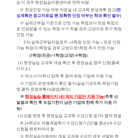
능
.
이 경우 현장실습지원센터로 연락 바람
※
전공인정 가능 여부 자료실 내 교과목 편성계획 참고
(
편
성계획은 참고자료일 뿐
,
정확한 인정 여부는 학과 확인 필수
)
※
실제근무일 기준으로 인정 가능 학점보다 전공 학점으
로 인정받을 수 있는 학점 수가 적을 경우
,
교양으로 추가 학점
인정 가능
EX) 실제근무일
42
일경우
→
6
학점 인정 가능
→
전공 인정
가능 학점이
3
학점일 경우 교양으로
3
학점 추가 인정 가능
(3
학점
(
전공
)+3
학점
(
교양
)=6
학점
)
(2)
현장실습 교과목 개설 확인 후 현장실습 참여 신청
(
홈페
이지
上
)
※
자소서
/
이력서 입력 후 참여 희망 기업에 지원 가능
※
기업의 운영계획서 확인 필수
(
실습기관조회
-
희망기업
명 클릭
-
운영계획서
(
팝업
)
확인
)
※
현장실습 홈페이지 내
1
개의 기업만 지원 가능
(
추후 선
발결과 확인 후 모집기한이 남은 기업에 한해 추가 지원 가
능
)
(3)
선발 완료 후 현장실습 교과목 수강신청 및
3
자 협약 체결
※
24
학년도 여름계절학기 수강신청기간
(5
월 중순
)
내 수강
신청을 완료하여야 함
.
※
현장실습지원센터 개설 교과목 수강인 경우 선발된 학