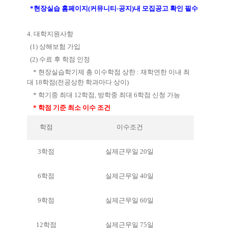
*
현장실습 홈페이지
(
커뮤니티
-
공지
)
내 모집공고 확인 필수
4.
대학지원사항
(1)
상해보험 가입
(2)
수료 후 학점 인정
*
현장실습학기제 총 이수학점 상한
:
재학연한 이내 최
대
18
학점
(
전공상한 학과마다 상이
)
*
학기중 최대
12
학점
,
방학중 최대
6
학점 신청 가능
*
학점 기준 최소 이수 조건
학점
이수조건
3
학점
실제근무일
20
일
6
학점
실제근무일
40
일
9
학점
실제근무일
60
일
12
학점
실제근무일
75
일