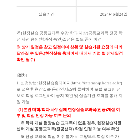
실습기간
2024
년
6
월
24
일
~ 2024
※
(
현장실습 공통교과목 수강 학과 대상
)
공통교과목 전공 학
점 사전 승인
(
학과장 승인
)
일정은 별도 공지 예정
※
상기 일정은 참고 일정이며 상황 및 실습기관 요청에 따라
달라질 수 있음
.(
현장실습 홈페이지 내에서 기업 별 상세일정
확인 필수
)
[
절차
]
1.
신청방법
:
현장실습홈페이지
(https;//internship.korea.ac.kr)
로 접속후 현장실습 온라인시스템 클릭하여 포털 로그인 정
보로 학생 로그인하여 공지 확인 및 실습기관 조회를 통해 지
원 가능
(1)
본인 대학
/
학과 사무실에 현장실습교과목
(
전공
)
개설 여
부 및 학점 인정 가능 여부 문의
※
학과 개설 현장실습 교과목이 없을 경우
,
현장실습지원
센터 개설 공통교과목
(
전공선택
)
학점 인정 가능 여부 확인
.
※
전공 교과목 학점 이수 불가 시 교양으로 학점 이수 가