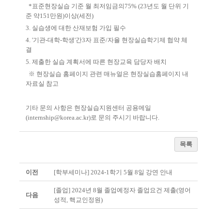
*
표준현장실습 기준 월 최저임금의
75% (23
년도 월 단위 기
준 약
151
만원
)
이상
(
세전
)
3.
실습생에 대한 산재보험 가입 필수
4. '
기관
-
대학
-
학생
'
간
3
자 표준
/
자율 현장실습학기제 협약 체
결
5.
제출한 실습 계획서에 따른 현장교육 담당자 배치
※
현장실습 홈페이지 관련 매뉴얼은 현장실습홈페이지 내
자료실 참고
기타 문의 사항은 현장실습지원센터 공용메일
(internship@korea.ac.kr)
로 문의 주시기 바랍니다
.
목록
이전
[학부세미나] 2024-1학기 5월 8일 강연 안내
[졸업] 2024년 8월 졸업예정자 졸업요건 제출(영어
다음
성적, 핵교인정원)