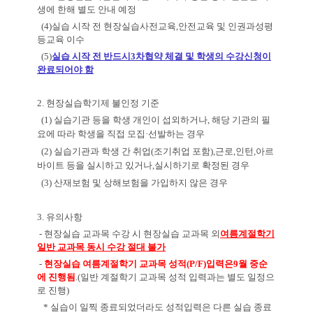
생에 한해 별도 안내 예정
(4)
실습 시작 전 현장실습사전교육
,
안전교육 및 인권과성평
등교육 이수
(5)
실습 시작 전 반드시
3
차협약 체결 및 학생의 수강신청이
완료되어야 함
2.
현장실습학기제 불인정 기준
(1)
실습기관 등을 학생 개인이 섭외하거나
,
해당 기관의 필
요에 따라 학생을 직접 모집
·
선발하는 경우
(2)
실습기관과 학생 간 취업
(
조기취업 포함
),
근로
,
인턴
,
아르
바이트 등을 실시하고 있거나
,
실시하기로 확정된 경우
(3)
산재보험 및 상해보험을 가입하지 않은 경우
3.
유의사항
-
현장실습 교과목 수강 시 현장실습 교과목 외
여름계절학기
일반 교과목 동시 수강 절대 불가
-
현장실습 여름계절학기 교과목 성적
(P/F)
입력은
9
월 중순
에 진행됨
.(
일반 계절학기 교과목 성적 입력과는 별도 일정으
로 진행
)
*
실습이 일찍 종료되었더라도 성적입력은 다른 실습 종료