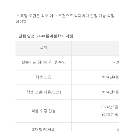
*
해당 조건은 최소 이수 조건으로 학과마다 인정 가능 학점
상이함
5.
진행 일정
: 24-
여름계절학기 과정
절차
일
실습기관 참여신청 및 승인
~ 2024
년
4
학생 신청
2024
년
4
월
29
일
~ 
학생 선발
(
서류
,
면접
)
2024
년
5
월
7
일
~ 2
2024
년
5
월
20
일
~2
학생 수강 신청
(
여름계절학기 수
3
자 협약 체결
실습 시