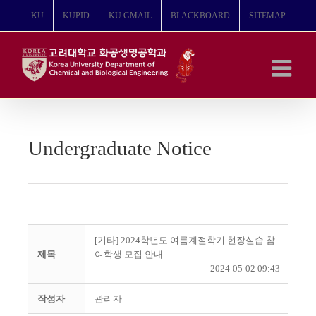
콘
KU
KUPID
KU GMAIL
BLACKBOARD
SITEMAP
텐
츠
로
건
너
뛰
기
Undergraduate Notice
[기타] 2024학년도 여름계절학기 현장실습 참
제목
여학생 모집 안내
2024-05-02 09:43
작성자
관리자