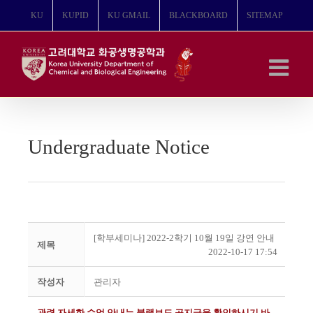
콘
KU
KUPID
KU GMAIL
BLACKBOARD
SITEMAP
텐
츠
로
건
너
뛰
기
Undergraduate Notice
[학부세미나] 2022-2학기 10월 19일 강연 안내
제목
2022-10-17 17:54
작성자
관리자
관련 자세한 수업 안내는 블랙보드 공지글을 확인하시기 바