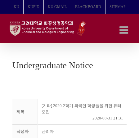
콘
KU
KUPID
KU GMAIL
BLACKBOARD
SITEMAP
텐
츠
로
건
너
뛰
기
Undergraduate Notice
[기타] 2020-2학기 외국인 학생들을 위한 튜터
제목
모집
2020-08-31 21:31
작성자
관리자