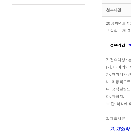
첨부파일
2018학년도 
「학칙」 제15
1.
접수기간 :
2
2. 접수대상 :
(가, 나 이외의
가. 휴학기간 
나. 미등록으로
다. 성적불량으
라. 자퇴자.
※ 단, 학칙에
3. 제출서류
가. 재입학