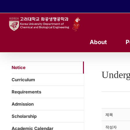
콘
텐
츠
로
건
너
About
P
뛰
기
Notice
Underg
Curriculum
Requirements
Admission
제목
Scholarship
작성자
Academic Calendar