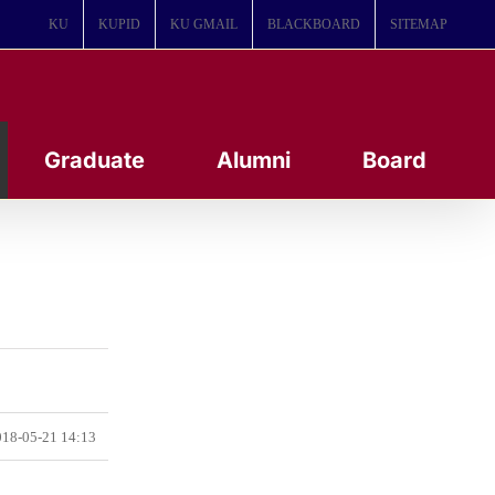
KU
KUPID
KU GMAIL
BLACKBOARD
SITEMAP
Graduate
Alumni
Board
18-05-21 14:13