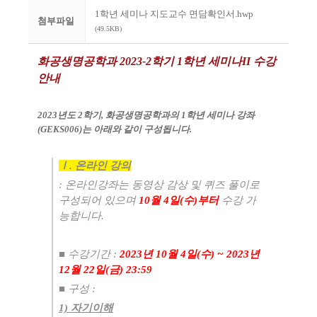
1학년 세미나 지도교수 면담확인서.hwp
첨부파일
(49.5KB)
화공생명공학과
2023-2
학기
1
학년 세미나II
수강
안내
2023
년도 2
학기
,
화공생명공학과의
1
학년 세미나 강좌
(GEKS006)
는 아래와 같이 구성됩니다
.
Ⅰ
.
온라인 강의
:
온라인강좌는 동영상 감상 및 퀴즈 풀이로
구성되어 있으며
10
월 4
일
(수
)
부터
수강 가
능합니다
.
■
수강기간
:
2023
년 10
월 4
일
(수
) ~ 2023
년
12
월
22
일
(금
) 23:59
​■
구성
:
1) 자기이해