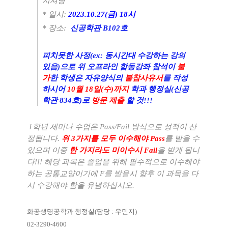
지셔닝
* 일시:
2023.10.27(금) 18시
* 장소:
신공학관 B102호
피치못한 사정(ex: 동시간대 수강하는 강의
있음)으로 위 오프라인 합동강좌 참석이
불
가
한 학생은 자유양식의
불참사유서
를 작성
하시어
10월 18일(수)까지
학과 행정실(신공
학관 834호)로
방문 제출
할 것!!!
1
학년 세미나 수업은
Pass/Fail
방식으로 성적이 산
정됩니다
.
위
3
가지를 모두 이수해야
Pass
를 받을 수
있으며 이중
한 가지라도 미이수시
Fail
을 받게 됩니
다
!!!
해당 과목은 졸업을 위해 필수적으로 이수해야
하는 공통교양이기에
F
를 받을시 향후 이 과목을 다
시 수강해야 함을 유념하십시오
.
화공생명공학과 행정실
(
담당
:
우민지
)
02-3290-4600