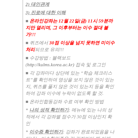
2) 대인관계
3) 진로에 대한 이해
​■
온라인강좌는 12
월
22
일
(
금
) 11시 59분
까
지만 열리며
,
그 이후부터는 이수 절대 불
가
!!!
■
퀴즈에서
30
점 이상을 넘지 못하면 미이수
처리
되므로 유의
!!!
■
수강방법
:
블랙보드
(
http://kulms.korea.ac.kr)
접속 및 로그인
■
각 강좌마다 상단에 있는
“
학습 체크리스
트
”
를 확인하여 영상을 보지 않은 것이 있는
지
,
퀴즈를 풀지 않은 것이 있는지 등을 확인
하여 강좌 이수에 누락이 없도록 할 것
.
■
온라인합동강좌 수료 여부 확인 방법
*
나의 성적 확인하기
:
메뉴에 있는 나의 성
적에서 각 강좌별 점수가
30
점 이상인지 확
인
*
이수증 확인하기
:
강좌가 완료되었음을 나