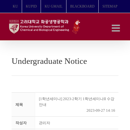
콘
KU
KUPID
KU GMAIL
BLACKBOARD
SITEMAP
텐
츠
로
건
너
뛰
기
Undergraduate Notice
[1학년세미나] 2023-2학기 1학년세미나II 수강
제목
안내
2023-09-27 14:16
작성자
관리자