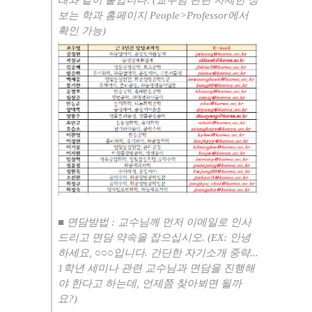
래와 같이 붙입니다
. (
교수님 관련 자세한 정
보는 학과 홈페이지
People>Professor
에서
확인 가능
)
■
면담방법
:
교수님께 먼저 이메일로 인사
드리고 면담 약속을 잡으십시오
. (EX:
안녕
하세요
,
○○○
입니다
.
간단한 자기소개 중략
...
1
학년 세미나 관련 교수님과 면담을 진행해
야 한다고 하는데
,
언제쯤 찾아뵈면 될까
요
?)