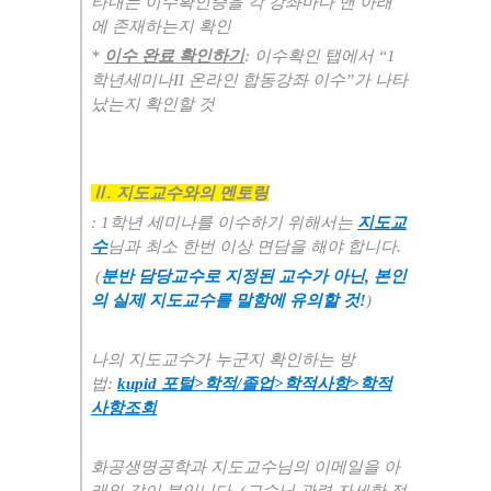
타내는 이수확인증을 각 강좌마다 맨 아래
에 존재하는지 확인
*
이수 완료 확인하기
:
이수확인 탭에서
“1
학년세미나II
온라인 합동강좌 이수
”
가 나타
났는지 확인할 것
Ⅱ
.
지도교수와의 멘토링
: 1
학년 세미나를 이수하기 위해서는
지도교
수
님과 최소 한번 이상 면담을 해야 합니다
.
(
분반 담당교수로 지정된 교수가 아닌, 본인
의 실제 지도교수를 말함에 유의할 것!
)
나의 지도교수가 누군지 확인하는 방
법
:
kupid
포털
>
학적
/
졸업
>
학적사항
>
학적
사항조회
화공생명공학과 지도교수님의 이메일을 아