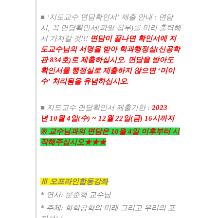
■
‘
지도교수 면담확인서
’
제출 안내
:
면담
시
,
꼭 면담확인서
(
파일 첨부
)
를 미리 출력해
서 가져갈 것
!!!
면담이 끝나면 확인서에 지
도교수님의 서명을 받아 학과행정실
(
신공학
관
834
호
)
로 제출하십시오
.
면담을 받아도
확인서를 행정실로 제출하지 않으면
‘
미이
수
’
처리됨을 유념하십시오
.
■
지도교수 면담확인서 제출기한
:
2023
년
10
월
4
일
(수
) ~ 12
월
22
일
(금
) 16
시까지
※
교수님과의 면담은
10
월
4
일 이후부터 시
작해주십시오
★★★
Ⅲ
오프라인합동강좌
* 연사: 문준혁 교수님
* 주제: 화학공학의 미래 그리고 우리의 포