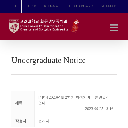
콘
KU
KUPID
KU GMAIL
BLACKBOARD
SITEMAP
텐
츠
로
건
너
뛰
기
Undergraduate Notice
[기타] 2023년도 2학기 학생예비군 훈련일정
제목
안내
2023-09-25 13:16
작성자
관리자