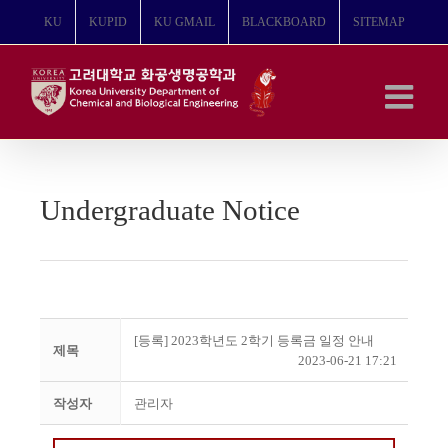
콘
KU
KUPID
KU GMAIL
BLACKBOARD
SITEMAP
텐
츠
로
건
너
뛰
기
Undergraduate Notice
[등록] 2023학년도 2학기 등록금 일정 안내
제목
2023-06-21 17:21
작성자
관리자