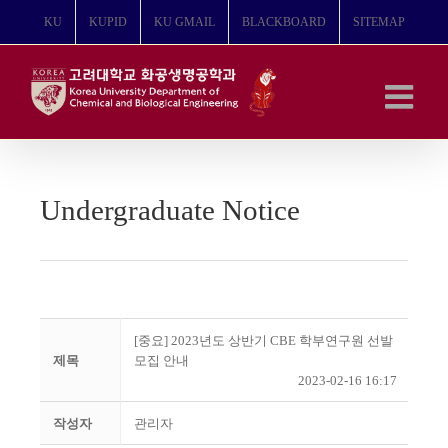
콘
KU
KUPID
KU GMAIL
BLACKBOARD
SITEMAP
텐
츠
로
건
너
뛰
기
Undergraduate Notice
[중요] 2023년도 상반기 CBE 학부연구원 선발
제목
모집 안내
2023-02-16 16:17
작성자
관리자