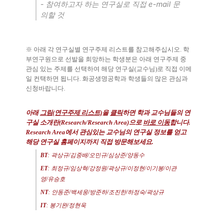
-
참여하고자 하는 연구실로 직접
e-mail
문
의할 것
※
아래 각 연구실별 연구주제 리스트를 참고해주십시오
.
학
부연구원으로 선발을 희망하는 학생분은 아래 연구주제 중
관심 있는 주제를 선택하여 해당 연구실
(
교수님
)
로 직접 이메
일 컨택하면 됩니다
.
화공생명공학과 학생들의 많은 관심과
신청바랍니다
.
아래
그림(연구주제 리스트)
을
클릭
하면 학과 교수님들의 연
구실 소개란(Research/Research Area)으로
바로 이동
합니다.
Research Area에서 관심있는 교수님의 연구실 정보를 얻고
해당 연구실 홈페이지까지 직접 방문해보세요.
BT
: 곽상규/
김중배
/
오민규/심상준/양동수
ET
:
최정규
/임상혁/강정원/곽상규/
이정현
/
이기봉
/이관
영/
유승호
NT
:
안동준
/
백세웅
/
방준하
/
조진한
/
하정숙/곽상규
IT
:
봉기완
/
정현욱