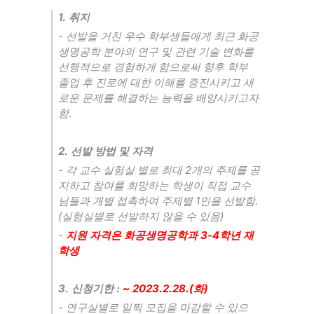
1.
취지
-
선발을 거친 우수 학부생들에게 최근 화공
생명공학 분야의 연구 및 관련 기술 변화를
선행적으로 경험하게 함으로써 향후 학부
졸업 후 진로에 대한 이해를 증진시키고 새
로운 문제를 해결하는 능력을 배양시키고자
함
.
2.
선발 방법 및 자격
-
각 교수 실험실 별로 최대
2
개의 주제를 공
지하고 참여를 희망하는 학생이 직접 교수
님들과 개별 접촉하여 주제별
1
인을 선발함
.
(
실험실별로 선발하지 않을 수 있음
)
-
지원 자격은 화공생명공학과
3-4
학년 재
학생
3.
신청기한
:
~ 2023.2.28.(화
)
-
연구실별로 일찍 모집을 마감할 수 있으