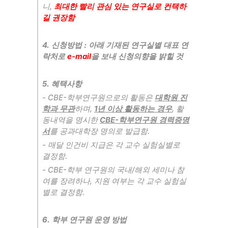
니
,
최대한 빨리 관심 있는 연구실로 컨택하
길 권장함
4.
신청방법
:
아래 기재된 연구실별 대표 연
락처로
e-mail
을 보내 신청의향을 밝힐 것
5.
혜택사항
- CBE-
학부연구원으로의 활동은
대학원 진
학과 무관
하며
,
1
년 이상 활동하는 경우
,
활
동내역을 명시한
CBE-
학부연구원 경력증명
서
를 공과대학장 명의로 발급함
.
-
매달 인건비 지급은 각 교수 실험실별로
결정함
.
- CBE-
학부 연구원의 국내
/
해외 세미나 참
여를 장려하나
,
지원 여부는 각 교수 실험실
별로 결정함
.
6.
학부 연구원 운영 방법