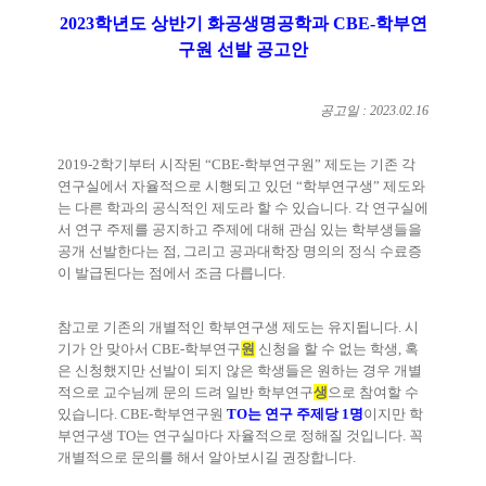
2023
학년도 상반기 화공생명공학과
CBE-
학부연
구원 선발 공고안
공고일
: 2023.02.16
2019-2
학기부터 시작된
“CBE-
학부연구원
”
제도는 기존 각
연구실에서 자율적으로 시행되고 있던
“
학부연구생
”
제도와
는 다른 학과의 공식적인 제도라 할 수 있습니다
.
각 연구실에
서 연구 주제를 공지하고 주제에 대해 관심 있는 학부생들을
공개 선발한다는 점
,
그리고 공과대학장 명의의 정식 수료증
이 발급된다는 점에서 조금 다릅니다
.
참고로 기존의 개별적인 학부연구생 제도는 유지됩니다
.
시
기가 안 맞아서
CBE-
학부연구
원
신청을 할 수 없는 학생
,
혹
은 신청했지만 선발이 되지 않은 학생들은 원하는 경우 개별
적으로 교수님께 문의 드려 일반 학부연구
생
으로 참여할 수
있습니다
. CBE-
학부연구원
TO
는 연구 주제당
1
명
이지만 학
부연구생
TO
는 연구실마다 자율적으로 정해질 것입니다
.
꼭
개별적으로 문의를 해서 알아보시길 권장합니다
.