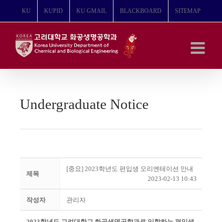
콘
KU
KUPID
KU GMAIL
BLACKBOARD
SITEMAP
텐
츠
로
건
너
뛰
기
Undergraduate Notice
[중요] 2023학년도 편입생 오리엔테이션 안내
제목
2023-02-13 10:43
작성자
관리자
2023학년도 고려대학교 화공생명공학과로 입학하는 편입생