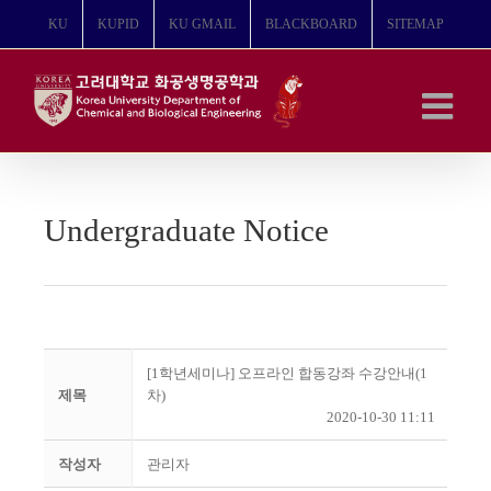
콘
KU
KUPID
KU GMAIL
BLACKBOARD
SITEMAP
텐
츠
로
건
너
뛰
기
Undergraduate Notice
[1학년세미나] 오프라인 합동강좌 수강안내(1
제목
차)
2020-10-30 11:11
작성자
관리자