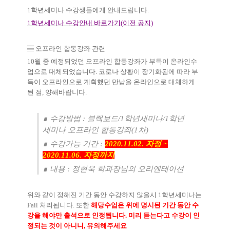
1
학년세미나 수강생들에게 안내드립니다
.
1
학년세미나 수강안내 바로가기
(
이전 공지
)
▤
오프라인 합동강좌 관련
10
월 중 예정되었던 오프라인 합동강좌가 부득이 온라인수
업으로 대체되었습니다
.
코로나 상황이 장기화됨에 따라 부
득이 오프라인으로 계획했던 만남을 온라인으로 대체하게
된 점
,
양해바랍니다
.
∎
수강방법
:
블랙보드
/1
학년세미나
/1
학년
세미나 오프라인 합동강좌
(1
차
)
∎
수강가능 기간
:
2020.11.02.
자정
~
2020.11.06.
자정까지
∎
내용
:
정현욱 학과장님의 오리엔테이션
위와 같이 정해진 기간 동안 수강하지 않을시
1
학년세미나는
Fail
처리됩니다
.
또한
해당수업은 위에 명시된 기간 동안 수
강을 해야만 출석으로 인정됩니다
.
미리 듣는다고 수강이 인
정되는 것이 아니니
,
유의해주세요