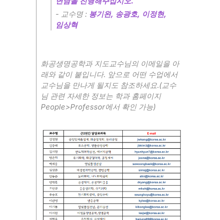
.
면담을 진행해주십시오
-
:
,
,
,
교수명
봉기완
송광호
이정현
임상혁
화공생명공학과 지도교수님의 이메일을 아
.
래와 같이 붙입니다
앞으로 어떤 수업에서
.(
교수님을 만나게 될지도 참조하세요
교수
님 관련 자세한 정보는 학과 홈페이지
People>Professor
)
에서 확인 가능