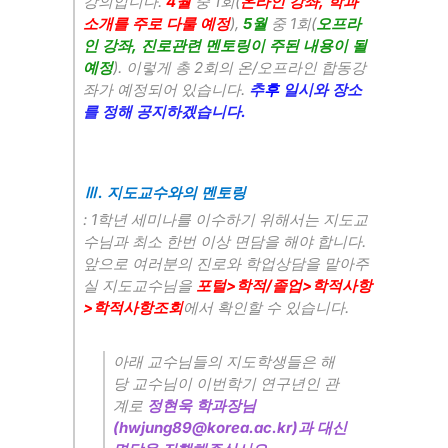
.
4
1
(
,
강의입니다
월
중
회
온라인 강좌
학과
),
5
1
(
소개를 주로 다룰 예정
월
중
회
오프라
,
인 강좌
진로관련 멘토링이 주된 내용이 될
).
2
/
예정
이렇게 총
회의 온
오프라인 합동강
.
좌가 예정되어 있습니다
추
후
일시와 장소
.
를 정해 공지하겠습니다
.
Ⅲ
지도교수와의 멘토링
: 1
학년 세미나를 이수하기 위해서는 지도교
.
수님과 최소 한번 이상 면담을 해야 합니다
앞으로 여러분의 진로와 학업상담을 맡아주
실 지도교수님을
포털
>
/
>
학적
졸업
학적사항
>
학적사
항조회
에서 확인할 수 있습니다
.
아래 교수님들의 지도학생들은 해
당 교수님이 이번학기 연구년인 관
계로
정현욱 학과장님
(hwjung89@korea.ac.kr)
과 대신