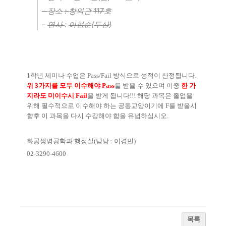
-
:
117
장소
창의관
호
-
:
(
)
연사
이현순
두산
1
학년 세미나 수업은
Pass/Fail
방식으로 성적이 산정됩니다
.
위 3
가지를 모두 이수해야
Pass
를 받을 수 있으며 이중
한 가
지라도 미이수시
Fail
을 받게 됩니다
!!!
해당 과목은 졸업을
위해 필수적으로 이수해야 하는 공통교양이기에
F
를 받을시
향후 이 과목을 다시 수강해야 함을 유념하십시오
.
화공생명공학과 행정실
(
담당
:
이경민
)
02-3290-4600
목록