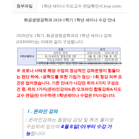
첨부파일
1학년 세미나 지도교수 면담확인서.hwp
(25KB)
화공생명공학과
2020-1
학기
1
학년 세미나 수강 안내
2020
년도
1
학기
,
화공생명공학과의
1
학년 세미나 강좌
(GEKS005)
는 아래와 같이 구성됩니다
.
※
코로나 사태로 해당 수업의 정상적인 강좌운영이 힘들다
는 판단 하에
, <
공학도를 위한 기업가 정신
> 1
회 청강 의무 요
건은 없어졌습니다
.
기존 안내가 나갔던 위의
4
가지 구성요
건 중
,
위의
3
가지
(
온라인강의
&
온
/
오프라인 합동강좌
&
지도
교수 면담
)
만 이수하면
1
학년세미나 수업은
PASS
입니다
.
.
Ⅰ
온라인 강의
:
온라인강좌는 동영상 감상 및 퀴즈 풀이로
4
8
(
)
구성되어 있으며
월
일
수
부터 수강 가
.
능
합니다