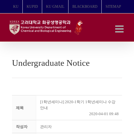
콘
KU
KUPID
KU GMAIL
BLACKBOARD
SITEMAP
텐
츠
로
건
너
뛰
기
Undergraduate Notice
[1학년세미나] 2020-1학기 1학년세미나 수강
제목
안내
2020-04-01 09:48
작성자
관리자