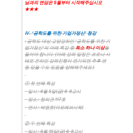
5
님과의 면담은
월부터 시작해주십시오
★★★
. ‘
’
Ⅳ
공학도를 위한 기업가정신
청강
:
‘
공학도 대상 교양강좌인
공학도를 위한 기
’
업가정신
의 아래 특강 중
최소 하
나
이상
을
. (
들어야 합니다
아래 강좌 일정은 코로나 사
태로 온라인 강좌진행이 연기되면 추후 변
.)
동 있을 수도 있음을 양해해주세요
①
첫 번째 특강
-
: 6
5
(
) 6-8
일시
월
일
금
교시
-
:
117
장소
창의관
호
-
:
(
)
연사
박영호
아모레퍼시픽
②
두 번째 특강
-
: 6
19
(
) 6-8
일시
월
일
금
교시