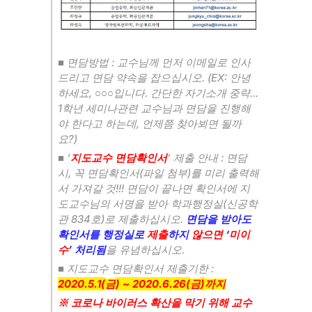
:
■
면담방법
교수님께 먼저 이메일로 인사
. (EX:
드리고 면담 약속을 잡으십시오
안녕
,
.
...
하세요
○○○
입니다
간단한 자기소개 중략
1
학년 세미나관련 교수님과 면담을 진행해
,
야 한다고 하는데
언제쯤 찾아뵈면 될까
?)
요
‘
’
:
■
지도교수 면담확인서
제출 안내
면담
,
(
)
시
꼭 면담확인서
파일 첨부
를 미리 출력해
!!!
서 가져갈 것
면담이 끝나면 확인서에 지
(
도교수님의 서명을 받아 학과행정실
신공학
834
)
.
관
호
로 제출하십시오
면담을 받아도
‘
확인서를 행정실로
제출
하지
않으면
미이
’
.
수
처리됨
을 유념하십시오
:
■
지도교수 면담확인서 제출기한
2020.5.1(
) ~ 2020.6.26(
)
금
금
까지
※
코로나 바이러스 확산을 막기 위해 교수