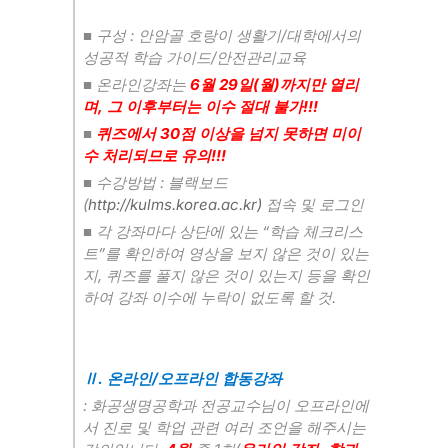
:
/
​■
구성
안암골 호랑이 생활기
대학에서의
/
성공적 학습 가이드
안전관리교육
6
29
(
)
​■
온라인강좌는
월
일
월
까지만 열리
,
!!!
며
그 이후부터는 이수 절대 불가
30
■
퀴즈에서
점 이상을 넘지 못하면 미이
!!!
수 처리되므로 유의
:
■
수강방법
블랙보드
(
http://kulms.korea.ac.kr)
접속 및 로그인
“
■
각 강좌마다 상단에 있는
학습 체크리스
”
트
를 확인하여 영상을 보지 않은 것이 있는
,
지
퀴즈를 풀지 않은 것이 있는지 등을 확인
.
하여 강좌 이수에 누락이 없도록 할 것
.
/
Ⅱ
온라인
오프라인 합동강좌
:
화공생명공학과 전공교수님이 오프라인에
서 진로 및 학업 관련 여러 조언을 해주시는