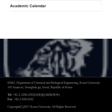
Academic Calendar
02841, Department of Chemical and Biological Engineering, Korea University
145 Anam-ro, Seongbuk-gu, Seoul, Republic of Korea
Tel
: +82-2-3290-4593(대학원)/4600(학부)
Fax
: +82-2-926-6102
Copyright(C)2017 Korea University. All Rights Reserved