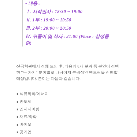
-
내용
:
Ⅰ
.
시작인사
: 18:30 ~ 19:00
Ⅱ
. 1
부
: 19:00 ~ 19:50
Ⅲ
. 2
부
: 20:00 ~ 20:50
Ⅳ
.
뒤풀이 및 식사
: 21:00 (Place :
삼성통
닭)
신공학관에서 전체 모임 후
,
다음의
8
개 분과 중 본인이 선택
한
“
두 가지
”
분야별로 나뉘어져 본격적인 멘토링을 진행할
예정입니다
.
분야는 다음과 같습니다
.
∎
석유화학
/
에너지
∎
반도체
∎
엔지니어링
∎
재료
/
화학
∎
바이오
∎
공기업