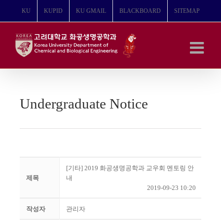
콘
KU
KUPID
KU GMAIL
BLACKBOARD
SITEMAP
텐
츠
로
건
너
뛰
기
Undergraduate Notice
[기타] 2019 화공생명공학과 교우회 멘토링 안
제목
내
2019-09-23 10:20
작성자
관리자