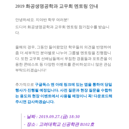
2019
화공생명공학과 교우회 멘토링 안내
안녕하세요
.
지야반 학우 여러분
!
드디어 화공생명공학과 교우회 멘토링 참가접수를 받습니
다
.
올해의 경우
,
그동안 들어왔었던 학우들의 의견을 반영하여
좀 더 세부적인 분야별로 나누어 그룹별 멘토링을 진행합니
다
.
또한 교우회 선배님들께서 푸짐한 경품들과 포토존을 이
용한 콘테스트 등 다양한 이벤트를 준비하셨으니 많은 관심
부탁드리겠습니다
!
추가적으로
구글독스 맨 아래 링크에 있는 앱을 통하여 당일
행사가 진행될 예정입니다
.
사전 질문과 현장 질문을 수합하
는 용도와 현장 이벤트에서 사용될 예정이니 꼭
!
다운로드해
주시면 감사하겠습니다
.
-
날짜
: 2019.09.27.(
금
) 18:30
-
장소
:
고려대학교 신공학관
B102
호