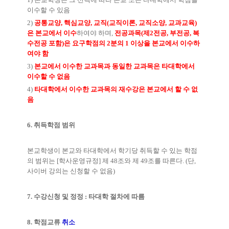
이수할 수 있음
2)
공통교양
,
핵심교양
,
교직
(
교직이론
,
교직소양
,
교과교육
)
은 본교에서
이수
하여야 하며
,
전공과목
(
제
2
전공
,
부전공
,
복
수전공 포함
)
은 요구학점의
2
분의
1
이상을 본교에서 이수하
여야 함
3)
본교에서 이수한 교과목과 동일한 교과목은 타대학에서
이수할 수 없음
4)
타대학에서 이수한 교과목의 재수강은 본교에서 할 수 없
음
6.
취득학점 범위
본교학생이 본교와 타대학에서 학기당 취득할 수 있는 학점
의 범위는
[
학사운영규정
]
제
48
조와 제
49
조를 따른다
. (
단
,
사이버 강의는 신청할 수 없음
)
7.
수강신청 및 정정
:
타대학 절차에 따름
8.
학점교류
취소