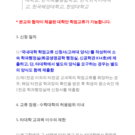
대학교
,
한국예술종합학교
,
한국외국어대학
교
,
한국해양대학교
,
한양대학교
*
본교와 협약이 체결된 대학만 학점교류가 가능합니다
.
3.
신청 절차
1)
‘
국내대학 학점교류 신청서
(
고려대 양식
)’
를 작성하여 소
속 학과행정실(화공생명공학 행정실, 신공학관 834호)에 제
출하고
,
단
,
타대학에서 별도의 양식을 요구하는 경우는 별도
의 양식도 함께 제출함
2)
제
1
전공 이외의 타전공 교과목의 학점교류를 희망하는 경
우
,
해당 타전공 학과장의 확인을 받은 후 학생의 원소속인 제
1
전공 학과행정실에 신청서를 제출함
4.
교류 정원
:
수학대학의 허용범위 이내
5.
타대학 교과목 이수의 제한
1)
본교학생은 그 선택에 따라 본교 또는 타대학에서 학점을