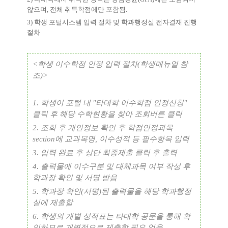
않으며
,
전체 취득학점에만 포함됨
.
3)
학생 포털시스템 입력 절차 및 학과행정실 전자결재 진행
절차
<
학생 이수학점 인정 입력 절차
(
학생매뉴얼 참
조
)>
1.
학생이 포털 내
"
타대학 이수학점 인정신청
"
클릭 후 해당 수학현황을 찾아 조회버튼 클릭
2.
조회 후 개인정보 확인 후 학점인정과목
section
에 교과목명
,
이수성적 등 필수항목 입력
3.
입력 완료 후 상단 최종제출 클릭 후 출력
4.
출력물에 이수구분 및 대체과목 여부 작성 후
학과장 확인 및 서명 받음
5.
학과장 확인
(
서명
)
된 출력물을 해당 학과행정
실에 제출함
6.
학생의 개별 성적표는 타대학 공문을 통해 확
인하므로 개별적으로 제출할 필요 없음