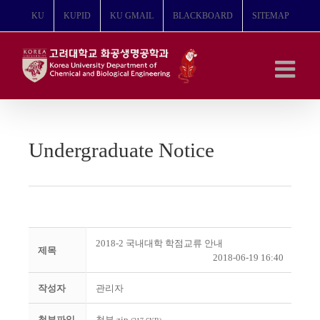
콘
KU
KUPID
KU GMAIL
BLACKBOARD
SITEMAP
텐
츠
로
건
너
뛰
기
Undergraduate Notice
2018-2 국내대학 학점교류 안내
제목
2018-06-19 16:40
작성자
관리자
첨부파일
첨부.zip