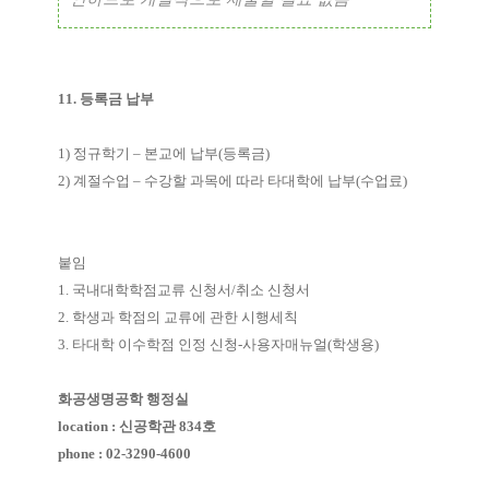
11.
등록금 납부
1)
정규학기
–
본교에 납부
(
등록금
)
2)
계절수업
–
수강할 과목에 따라 타대학에 납부
(
수업료
)
붙임
1. 국내대학학점교류 신청서
/
취소 신청서
2. 학생과 학점의 교류에 관한 시행세칙
3. 타대학 이수학점 인정 신청
-
사용자매뉴얼
(
학생용
)
화공생명공학 행정실
location
:
신공학관
834
호
phone : 02-3290-4600