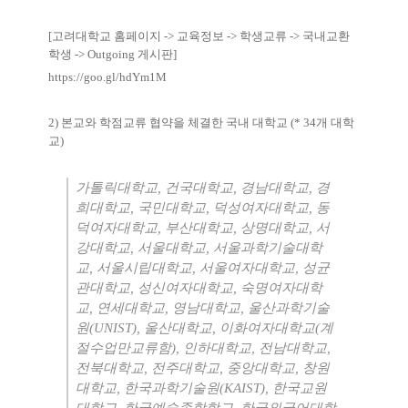
[
고려대학교 홈페이지
->
교육정보
->
학생교류
->
국내교환
학생
-> Outgoing
게시판
]
https://goo.gl/hdYm1M
2)
본교와 학점교류 협약을 체결한 국내 대학교
(* 34
개 대학
교
)
가톨릭대학교
,
건국대학교
,
경남대학교
,
경
희대학교
,
국민대학교
,
덕성여자대학교
,
동
덕여자대학교
,
부산대학교
,
상명대학교
,
서
강대학교
,
서울대학교
,
서울과학기술대학
교
,
서울시립대학교
,
서울여자대학교
,
성균
관대학교
,
성신여자대학교
,
숙명여자대학
교
,
연세대학교
,
영남대학교
,
울산과학기술
원
(UNIST),
울산대학교
,
이화여자대학교
(
계
절수업만교류함
),
인하대학교
,
전남대학교
,
전북대학교
,
전주대학교
,
중앙대학교
,
창원
대학교
,
한국과학기술원
(KAIST),
한국교원