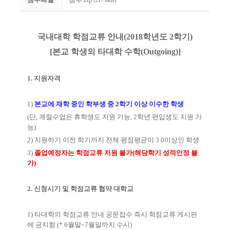
(217.6KB)
국내대학 학점교류 안내
(2018
학년도
2
학기
)
[
본교 학생의 타대학 수학
(Outgoing)]
1.
지원자격
1)
본교에 재학 중인 학부생 중
2
학기 이상 이수한 학생
(
단
,
계절수업은 휴학생도 지원 가능
, 2
학년 편입생도 지원 가
능
)
2)
지원하기 이전 학기까지 전체 평점평균이
3.0
이상인 학생
3)
졸업예정자는 학점교류 지원 불가
(
해당학기 성적인정 불
가
)
2.
신청시기 및 학점교류 협약 대학교
1)
타대학의 학점교류 안내 공문접수 즉시 학점교류 게시판
에 공지함
(* 6
월말
~7
월말까지 수시
)