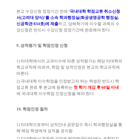
본교 수강신청 정정기간 전에
‘
국내대학 학점교류 취소신청
서
(
고려대 양식
)’
를 소속 학과행정실(화공생명공학 행정실,
신공학관 834호)에
제출
하고
,
당해학기에 이수할 과목의 수
강신청은 반드시 수강신청 정정기간에 완료해야 한다
.
9.
성적평가 및 학점인정 신청
1)
타대학에서의 교과이수에 따른 성적평가는 해당 타대학의
학교규칙에 따르며
,
학점 및 성적인정은 본교의 학교규칙에
따른다
.
2)
국내대학 이수학점을 인정받고자 하는 학생은 반드시 학
점교류 완료 후 본교에 등록하는
첫 학기 개강 후
60
일 이내
에 국내대학 이수학점 인정신청을 해야 한다
.
10.
학점인정 절차
1)
타대학으로부터 성적안내 공문접수 즉시 학과행정실을 통
해 해당 학생에게 성적을 공지함
2)
타대학에서 취득한 성적은 평점평균
(GPA)
에는 포함되지