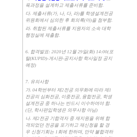
육과정을 설계하고 제출서류를 준비함
.
다
.
제출서류
(
가
,
나
,
다
,
라
)
를 학생설계전공
위원회에서 심의한 후 회의록
(
마
)
을 첨부함
.
라
.
취합된 제출서류를 지원자의 소속 대학
행정실에 제출함
.
6.
합격발표
: 2020
년
12
월
29
일
(
화
) 14:00(
포
탈
(KUPID)-
게시판
-
공지사항 학사일정 공지
예정
)
7.
유의사항
가
. 04
학번부터 제
2
전공 의무화에 따라 제
1
전공의 심화전공
,
이중전공
,
융합전공
,
학생
설계전공 중 하나는 반드시 이수하여야 함
.
(
단
,
학사편입학생은 의무사항 아님
)
나
.
제
2
전공 기합격자 중 재지원을 위해 합
격되었던 전공을 포기하고 재신청을 할 경
우 신청기회는
1
회에 한하며
,
만약 불합격하