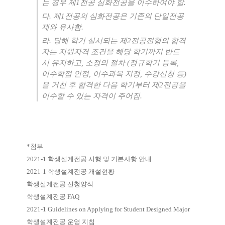
는 경우 제
1
전공 심화전공을 이수하여야 함
.
다
.
제
1
전공의 심화전공은 기존의 단일전공
제와 유사함
.
라
.
당해 학기 실시되는 제
2
전공전형의 합격
자는 지원자격 조건을 해당 학기까지 반드
시 유지하고
,
소정의 절차
(
정규학기 등록
,
이수학점 인정
,
이수과목 지정
,
수강신청 등
)
을 거친 후 합격한 다음 학기부터 제
2
전공을
이수할 수 있는 자격이 주어짐
.
*첨부
2021-1
학생설계전공 시행 및 기본사항 안내
2021-1
학생설계전공 개설현황
학생설계전공 신청양식
학생설계전공
FAQ
2021-1 Guidelines on Applying for Student Designed Major
학생설계전공 운영 지침