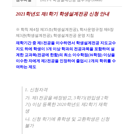
(336KB)
2021
학년도 제
1
학기 학생설계전공 신청 안내
※
학칙 제
4
장 제
35
조
(
학생설계전공
),
학사운영규정 제
6
장
제
3
관
(
학생설계전공
),
학생설계전공 운영 지침
재학기간 중 제
1
전공을 이수하면서 학생설계전공 지도교수
지도 하에 학생이
3
개 이상 학과의 전공과목을 포함하여 설
계한 교과목
(
전공에 한함
)
의 최소 이수학점
(36
학점
)
이상을
이수한 자에게 제
2
전공을 인정하여 졸업시
2
개의 학위를 수
여하는 제도
1.
신청자격
가
.
제
1
전공을 배정받고
, 3
학기
(
편입생
2
학
기
)
이상 등록한
2020
학년도 제
2
학기 재학
생
나
.
신청 학기에 휴학생 및 교환학생은 신청
불가