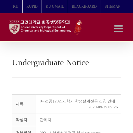
콘
KU
KUPID
KU GMAIL
BLACKBOARD
SITEMAP
텐
츠
로
건
너
뛰
기
Undergraduate Notice
[다전공] 2021-1학기 학생설계전공 신청 안내
제목
2020-09-29 09:26
작성자
관리자
첨부파일
2021-1 학생설계전공 첨부.zip