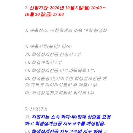
2.
신청기간
: 2020
년
10
월
5
일
(
월
) 10:00 ~
10
월
30
일
(
금
) 17:00
3.
제출장소
:
신청학생의 소속 대학 행정실
4.
제출서류
(
붙임
3
양식
)
가
.
학생설계전공 신청서
1
부
.
나
.
학업계획서
1
부
.
다
.
학생설계전공 이수과목목록
1
부
.
라
.
성적증명서
(
기이수한 학생설계전공 해
당 과목에 하이라이트한 후 제출
) 1
부
.
마
.
학생설계전공위원회 회의록
1
부
.
5.
신청방법
가
.
지원자는 소속 학과
(
부
)
장께 상담을 요청
하고 학생설계전공 지도교수를 배정받음
.
나
.
학생설계전공 지도교수의 지도 하에
교