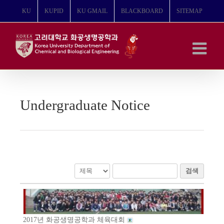
콘
KU
KUPID
KU GMAIL
BLACKBOARD
SITEMAP
텐
츠
로
건
너
뛰
기
Undergraduate Notice
검색
2017년 화공생명공학과 체육대회