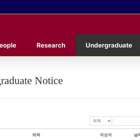
eople
Research
Undergraduate
raduate Notice
제목
작성자
날