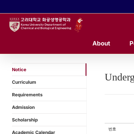
콘
텐
츠
로
건
너
About
P
뛰
기
Notice
Underg
Curriculum
Requirements
Admission
Scholarship
번호
Academic Calendar