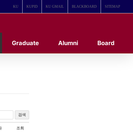
KU
KUPID
KU GMAIL
BLACKBOARD
SITEMAP
Graduate
Alumni
Board
검색
짜
조회