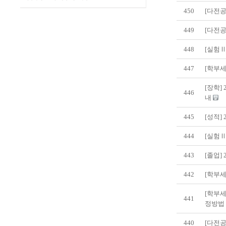
450
[다전공
449
[다전공
448
[실험
447
[학부세
[장학]
446
내
445
[성적]
444
[실험Ⅱ
443
[졸업]
442
[학부세
[학부세
441
정방법
440
[다전공