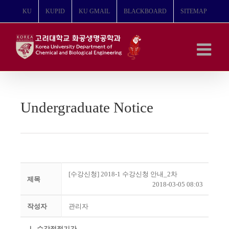
콘
KU
KUPID
KU GMAIL
BLACKBOARD
SITEMAP
텐
츠
로
건
너
뛰
기
Undergraduate Notice
[수강신청] 2018-1 수강신청 안내_2차
제목
2018-03-05 08:03
작성자
관리자
Ⅰ. 수강정정기간