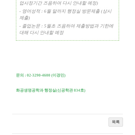
업사정기간 즈음하여 다시 안내할 예정
)
-
영어성적
: 6
월 말까지 행정실 방문제출
(
상시
제출
)
-
졸업논문
: 5
월초 즈음하여 제출방법과 기한에
대해 다시 안내할 예정
문의
: 02-3290-4600 (
이경민
)
화공생명공학과 행정실
(
신공학관
834
호
)
목록