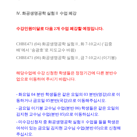
Ⅳ. 화공생명공학 실험
Ⅱ
수업 폐강
수강인원미달로 다음
2
개 수업 폐강할 예정입니다
.
CHBE471 (04)
화공생명공학 실험
Ⅱ
,
화
7-10
교시
(‘
김중
배
’
에서
‘
송광호
’
로 지도교수 바뀜
)
CHBE471 (06)
화공생명공학 실험
Ⅱ
,
금
7-10
교시
(
이기봉
)
해당수업에 수강 신청한 학생들은 정정기간에 다른 분반수
업으로 이동하여 주시기 바랍니다
.
-
화요일
04
분반 학생들은 같은 요일의
03
분반
(
영강
)
으로 이
동하거나 금요일
05
분반
(
국강
)
으로 이동해주십시오
.
-
금요일 이기봉 교수님 수업
(
분반
06)
학생들은 같은 요일의
김지현 교수님 수업
(
분반
05)
으로 이동하십시오
.
-
미수강신청자 중 화공생명공학 실험
Ⅱ
수업을 들을 학생은
여석이 있는 금요일 김지현 교수님 수업
(
분반
05)
으로 신청해
주십시오
.