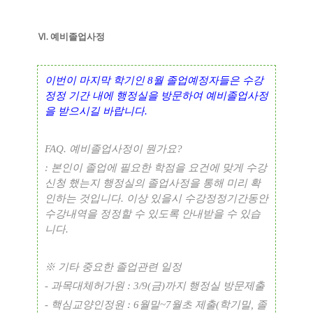
Ⅵ. 예비졸업사정
이번이 마지막 학기인
8
월 졸업예정자들은 수강
정정 기간 내에 행정실을 방문하여 예비졸업사정
을 받으시길 바랍니다
.
FAQ.
예비졸업사정이 뭔가요
?
:
본인이 졸업에 필요한 학점을 요건에 맞게 수강
신청 했는지 행정실의 졸업사정을 통해 미리 확
인하는 것입니다
.
이상 있을시 수강정정기간동안
수강내역을 정정할 수 있도록 안내받을 수 있습
니다
.
※
기타 중요한 졸업관련 일정
-
과목대체허가원
: 3/9(
금
)
까지 행정실 방문제출
-
핵심교양인정원
: 6
월말
~7
월초 제출
(
학기말
,
졸