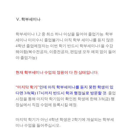
Ⅴ. 학부세미나
학부세미나
1,2
중 최소 하나 이상을 들어야 졸업가능
.
학부
세미나 미이수시 졸업불가니 아직 학부 세미나를 듣지 않은
4
학년 졸업예정자는 이번 학기 반드시 학부세미나
1
을 수강
해야함
(
복수전공자
,
이중전공자
,
편입생 모두 예외 없이 들어
야 졸업가능
)
현재 학부세미나 수업의 정원이 다 찬 상태입니다
.
“
마지막 학기
”
인데 아직 학부세미나를 듣지 못한 학생이 있
다면
3/8(
목
) 17
시까지 반드시 학과 행정실로 방문할 것
.
졸업
사정을 통해 마지막 학기임이 확인된 학생에 한해
3/8(
금
)
행
정실에서 직접 수업에 등록시킬 예정
.
마지막 학기가 아닌
4
학년 학생은
2
학기에 개설되는 학부세
미나 수업을 들어주십시오
.