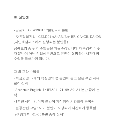
Ⅲ. 신입생
- 글쓰기
: GEWR001 12
분반
~ 40
분반
- 자유정의진리
: GELI001 AA~AR, BA~BR, CA~CR, DA~DR
(
자연계캠퍼스에서 진행되는 분반들
)
공통교양 중 위의 수업들은 자율수강입니다
.
재수강
/
미이수
자 분반이 아닌 신입생분반으로 본인이 희망하는 시간대의
수업을 들어가면 됩니다
.
그 외 교양 수업들
-
핵심교양
: 7
개의 핵심영역 중 본인이 듣고 싶은 수업 자유
로이 선택
- Academic English
Ⅰ
: IFLS011 71~99, A0~A1 분반 중에 선
택
- 1
학년 세미나
:
이미 분반이 지정되어 시간표에 등록됨
-
전공관련 교양
:
이미 분반이 지정되어 시간표에 등록됨
(생명과학 : 01~05분반 중에 선택)