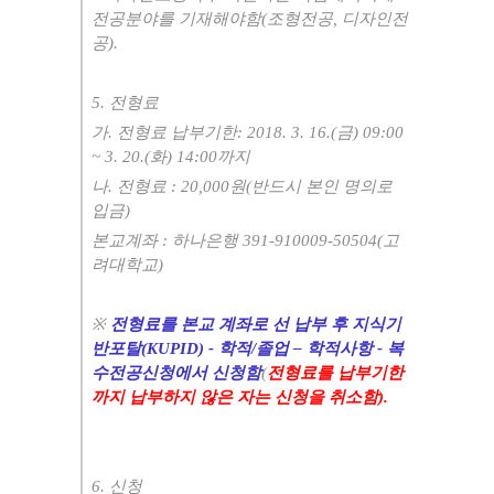
전공분야를 기재해야함(조형전공, 디자인전
공).
5. 전형료
가. 전형료 납부기한: 2018. 3. 16.(금) 09:00
~ 3. 20.(화) 14:00까지
나. 전형료 : 20,000원(반드시 본인 명의로
입금)
본교계좌 : 하나은행 391-910009-50504(고
려대학교)
※
전형료를 본교 계좌로 선 납부 후 지식기
반포탈(KUPID) - 학적/졸업 – 학적사항 - 복
수전공신청에서 신청함
(
전형료를 납부기한
까지 납부하지 않은 자는 신청을 취소함).
6. 신청