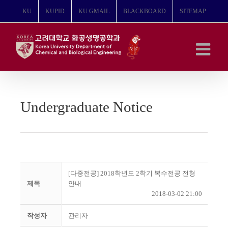
콘
KU
KUPID
KU GMAIL
BLACKBOARD
SITEMAP
텐
츠
로
건
너
뛰
기
Undergraduate Notice
[다중전공] 2018학년도 2학기 복수전공 전형
제목
안내
2018-03-02 21:00
작성자
관리자