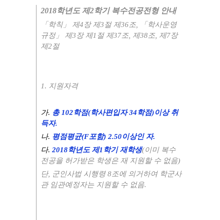
2018학년도 제2학기 복수전공전형 안내
「학칙」 제4장 제3절 제36조, 「학사운영
규정」 제3장 제1절 제37조, 제38조, 제7장
제2절
1. 지원자격
가.
총 102학점(학사편입자 34학점)이상 취
득자.
나.
평점평균(F포함) 2.50이상인 자.
다.
2018학년도 제1학기 재학생
(이미 복수
전공을 허가받은 학생은 재 지원할 수 없음)
단, 군인사법 시행령 8조에 의거하여 학군사
관 임관예정자는 지원할 수 없음.