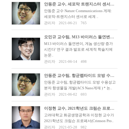
안동준 교수, 세포막 트랜지스터 센서로 Nature Communications 게재
안동준 교수 Nature Communications 게재:
세포막-트랜지스터 센서로 세계 ..
관리자
2021-06-21
765
오민규 교수팀, M13 바이러스 돌연변이로 단일가닥 DNA 대량생산 방법 개발
M13 바이러스 돌연변이, 게놈 생산량 증가
시킨다' 연구 결과 발표로 세계적 학술지에
논문..
관리자
2021-06-14
498
안동준 교수팀, 항균펩타이드 모방 수용성고분자 항생물질 개발
안동준 교수팀, 항균펩타이드 모방 수용성고
분자 항생물질 개발(ACS Nano게재 ) * 논..
관리자
2021-06-02
693
이정현 교수, 2021학년도 크림슨 프로페서에 선정되다
고려대학교 화공생명공학과 이정현 교수가
2021학년도 크림슨 프로페서(Crimson Pro..
관리자
2021-05-28
982