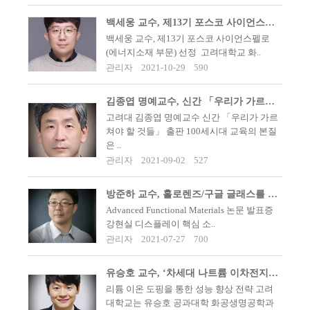
백세웅 교수, 제13기 포스코 사이언스펠로(에너지소재 부문) 선정
​​백세웅 교수, 제13기 포스코 사이언스펠로
(에너지소재 부문) 선정 ​ ​​고려대학교 화..
관리자
2021-10-29
590
김종엽 명예교수, 신간 「우리가 가르쳐야 할 것들」 출판
고려대 김종엽 명예교수 신간 「우리가 가르
쳐야 할 것들」 출판 100세시대 교육의 본질
은 ..
관리자
2021-09-02
527
방준하 교수, 홀로렌즈/구글 글래스를 혁신할 수 있는 핵심 광학 소재 개발
Advanced Functional Materials 논문 발표증
강현실 디스플레이 핵심 소..
관리자
2021-07-27
700
유승호 교수, ‘차세대 나트륨 이차전지 양극 소재’ 개발
리튬 이온 도핑을 통한 성능 향상 전략 고려
대학교는 유승호 공과대학 화공생명공학과