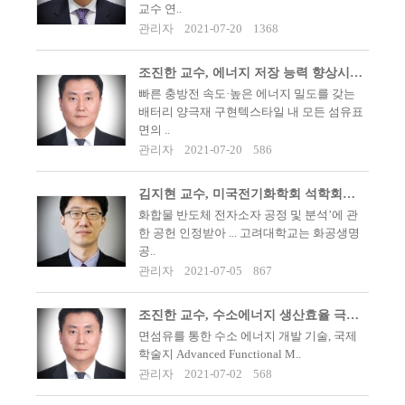
교수 연..
관리자
2021-07-20
1368
조진한 교수, 에너지 저장 능력 향상시키는 텍스타일 기반 배터리 전극개발
빠른 충방전 속도·높은 에너지 밀도를 갖는
배터리 양극재 구현텍스타일 내 모든 섬유표
면의 ..
관리자
2021-07-20
586
김지현 교수, 미국전기화학회 석학회원에 선정되다.
화합물 반도체 전자소자 공정 및 분석’에 관
한 공헌 인정받아 ... 고려대학교는 화공생명
공..
관리자
2021-07-05
867
조진한 교수, 수소에너지 생산효율 극대화하는 면섬유 기반 물 분해 전극개발
면섬유를 통한 수소 에너지 개발 기술, 국제
학술지 Advanced Functional M..
관리자
2021-07-02
568