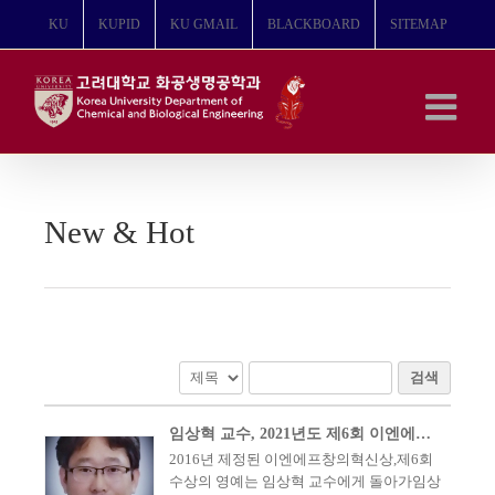
콘
KU
KUPID
KU GMAIL
BLACKBOARD
SITEMAP
텐
츠
로
건
너
뛰
기
New & Hot
검색
임상혁 교수, 2021년도 제6회 이엔에프창의혁신상 수상
2016년 제정된 이엔에프창의혁신상,제6회
수상의 영예는 임상혁 교수에게 돌아가임상