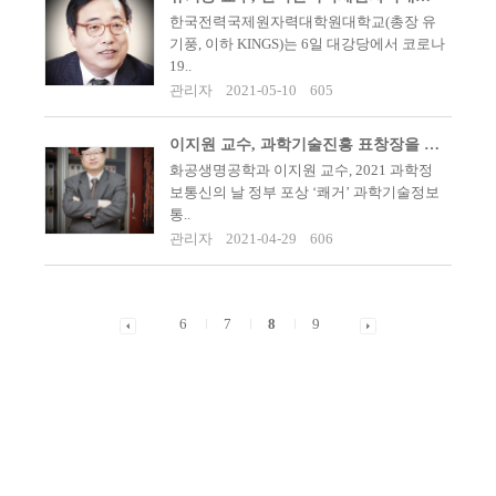
​한국전력국제원자력대학원대학교(총장 유
기풍, 이하 KINGS)는 6일 대강당에서 코로나
19..
관리자
2021-05-10
605
이지원 교수, 과학기술진흥 표창장을 수여받다
화공생명공학과 이지원 교수, 2021 과학정
보통신의 날 정부 포상 ‘쾌거’ 과학기술정보
통..
관리자
2021-04-29
606
6
7
8
9