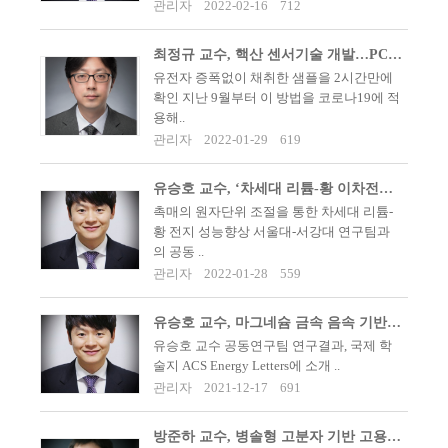
관리자
2022-02-16
712
최정규 교수, 핵산 센서기술 개발…PCR보다 빨리 DNA 미세변이 찾는다
유전자 증폭없이 채취한 샘플을 2시간만에
확인 지난 9월부터 이 방법을 코로나19에 적
용해..
관리자
2022-01-29
619
유승호 교수, ‘차세대 리튬-황 이차전지’ 개발
촉매의 원자단위 조절을 통한 차세대 리튬-
황 전지 성능향상 서울대-서강대 연구팀과
의 공동 ..
관리자
2022-01-28
559
유승호 교수, 마그네슘 금속 음속 기반 차세대 이차전지 개발
유승호 교수 공동연구팀 연구결과, 국제 학
술지 ACS Energy Letters에 소개 ..
관리자
2021-12-17
691
방준하 교수, 병솔형 고분자 기반 고용량의 양극재 바인더 개발