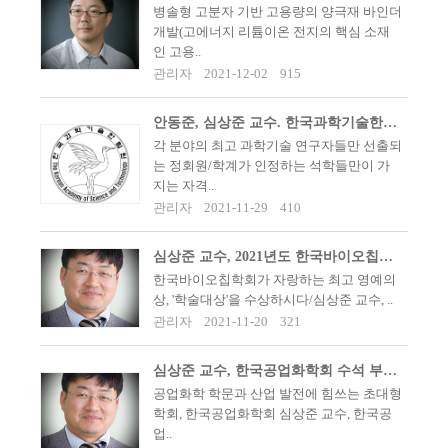
병솔형 고분자 기반 고용량의 양극재 바인더
개발(고에너지 리튬이온 전지의 핵심 소재
인 고용..
관리자
2021-12-02
915
안동준, 심상준 교수. 한국과학기술한림원 정회원으로 선출되다.
각 분야의 최고 과학기술 연구자들만 선출되
는 정회원/학계가 인정하는 석학들만이 가
지는 자격..
관리자
2021-11-29
410
심상준 교수, 2021년도 한국바이오칩학회 '학술대상' 수상
​ ​한국바이오칩학회가 자랑하는 최고 영예의
상, '학술대상'을 수상하시다/심상준 교수, ..
관리자
2021-11-20
321
심상준 교수, 한국공업화학회 수석 부회장으로 선출되다.
공업화학 학문과 산업 발전에 힘쓰는 초대형
학회, 한국공업화학회 심상준 교수, 한국공
업..