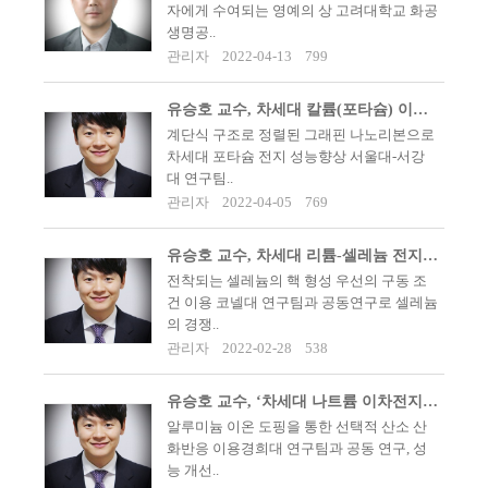
자에게 수여되는 영예의 상 고려대학교 화공
생명공..
관리자
2022-04-13
799
유승호 교수, 차세대 칼륨(포타슘) 이온전지’ 개발
계단식 구조로 정렬된 그래핀 나노리본으로
차세대 포타슘 전지 성능향상 서울대-서강
대 연구팀..
관리자
2022-04-05
769
유승호 교수, 차세대 리튬-셀레늄 전지 개발
전착되는 셀레늄의 핵 형성 우선의 구동 조
건 이용 코넬대 연구팀과 공동연구로 셀레늄
의 경쟁..
관리자
2022-02-28
538
유승호 교수, ‘차세대 나트륨 이차전지 양극 소재’ 개발
알루미늄 이온 도핑을 통한 선택적 산소 산
화반응 이용경희대 연구팀과 공동 연구, 성
능 개선..