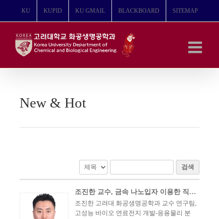
콘
KU
KUPID
KU GMAIL
BLACKBOARD
SITEMAP
텐
츠
로
건
너
뛰
기
New & Hot
검색
조진한 교수, 금속 나노입자 이용한 직물형 바이오 연료전지 개발
조진한 고려대 화공생명공학과 교수 연구팀,
고성능 바이오 연료전지 개발-응용물리 분