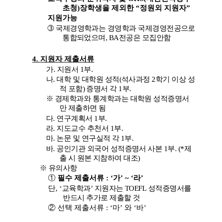
초청
)
장학생을 제외한
“
정원외 지원자
”
지원가능
➂
국제경영학과는 경영학과 국제경영전공으로
통합되었으며
, BA
전공은 모집안함
4.
지원자 제출서류
가
.
지원서
1
부
.
나
.
대학 및 대학원 성적
(
석사과정
2
학기 이상 성
적 포함
)
증명서 각
1
부
.
※
경제학과와 통계학과는 대학원 성적증명서
만 제출하면 됨
다
.
연구계획서
1
부
.
라
.
지도교수 추천서
1
부
.
마
.
논문 및 연구실적 각
1
부
.
바
.
공인기관 외국어 성적증명서 사본
1
부
. (*
제
출 시 원본 지참하여 대조
)
※
유의사항
①
필수 제출서류
: ‘
가
’ ~ ‘
라
’
단
, ‘
교육학과
’
지원자는
TOEFL
성적증명서를
반드시 추가로 제출할 것
②
선택 제출서류
: ‘
마
’
와
‘
바
’