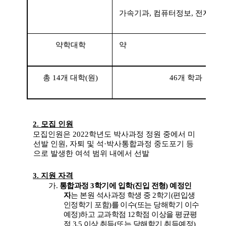
가속기과
,
컴퓨터정보
,
전자
·
정
약학대학
약
총
14
개 대학
(
원
)
46
개 학과
2.
모집 인원
모집인원은
2022
학년도
박사과정 정원 중에서 미
선발 인원
,
자퇴 및 석
·
박사통합과
정
중도포기 등
으로 발생한 여석 범위 내에서 선발
3.
지원 자격
가
.
통합과정
3
학기에 입학
(
진입 전형
)
예정인
자
는 본원 석사과정 학생 중
2
학기
(
편입생
인정학기 포함
)
를 이수
(
또는 당해학기 이수
예정
)
하고 교과학점
12
학점 이상을 평균평
점
3.5
이상 취득
(
또는 당해학기 취득예정
)