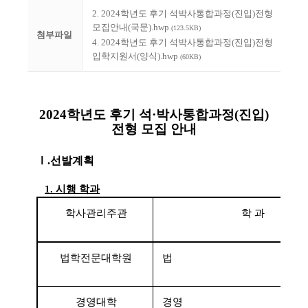
2. 2024학년도 후기 석박사통합과정(진입)전형
모집안내(국문).hwp
(123.5KB)
첨부파일
4. 2024학년도 후기 석박사통합과정(진입)전형
입학지원서(양식).hwp
(60KB)
2024
학년도 후기 석
·
박사통합과정
(
진입
)
전형 모집 안내
Ⅰ
.
선발계획
1.
시행 학과
학사관리주관
학 과
법학전문대학원
법
경영대학
경영