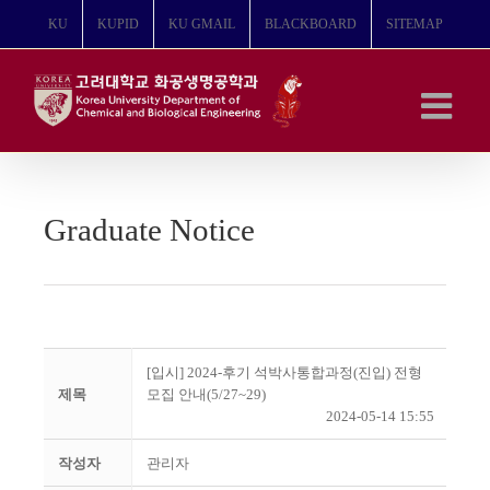
콘
KU
KUPID
KU GMAIL
BLACKBOARD
SITEMAP
텐
츠
로
건
너
뛰
기
Graduate Notice
[입시] 2024-후기 석박사통합과정(진입) 전형
제목
모집 안내(5/27~29)
2024-05-14 15:55
작성자
관리자