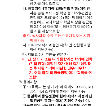
한 자를 대상으로 함
나
.
통합과정
4
학기에 입학
(
진입 전형
)
예정인
자
는 본원 석사과정 학생 중
3
학기
(
편입생
인정학기 포함
)
를 이수
(
또는 당해학기 이수
예정
)
하고 교과학점
18
학점 이상을 평균평
점
3.5
이상 취득
(
또는 당해학기 취득예정
)
한 자를 대상으로 함
※
단
,
석사과정 수료 또는 수료예정자는 지원
이 불가능
다
. Full-Time
석사과정인 자
(
학
·
연
·
산협동과정
학생 지원 가능
)
라
.
지도교수의 추천을 받은 자
마
.
단
,
상기 가 또는 나의 통합과정 학기에 입학
(
진입 전형
)
예정인 자가 당해 학기 성적확
정 후 지원 자격에 미달한 경우
(
이수학
기
,
취득 학점 및 평균평점
)
에는
‘
합격을 취
소함
’
※
유의사항
①
‘
교육학과
’
는 상기 가
~
라 외에도
TOEFL(IBT)
81
점 이상 소지자에 한하여 지원 가능
②
동일학과 동일전공에 한하여
(
석사과정이 단
일전공인 학과는 예외
)
지원이 가능
하며
,
교육부령의 군위탁자 및
GKS(
대한민국정부