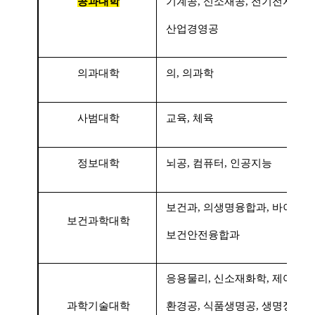
공과대학
기계공
,
신소재공
,
전기전자공
,
산업경영공
의과대학
의
,
의과학
사범대학
교육
,
체육
정보대학
뇌공
,
컴퓨터
,
인공지능
보건과
,
의생명융합과
,
바이오의
보건과학대학
보건안전융합과
응용물리
,
신소재화학
,
제어계측
과학기술대학
환경공
,
식품생명공
,
생명정보공